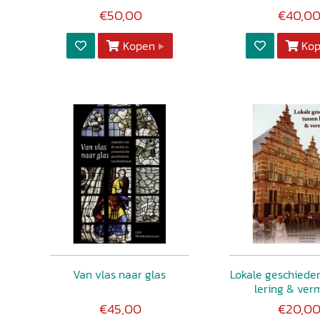
€50,00
€40,0
Kopen
Ko
Van vlas naar glas
Lokale geschieden
lering & ve
€45,00
€20,0