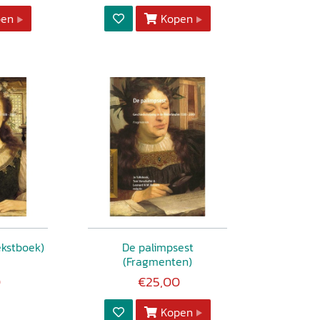
pen
Kopen
ekstboek)
De palimpsest
(Fragmenten)
0
€25,00
Kopen