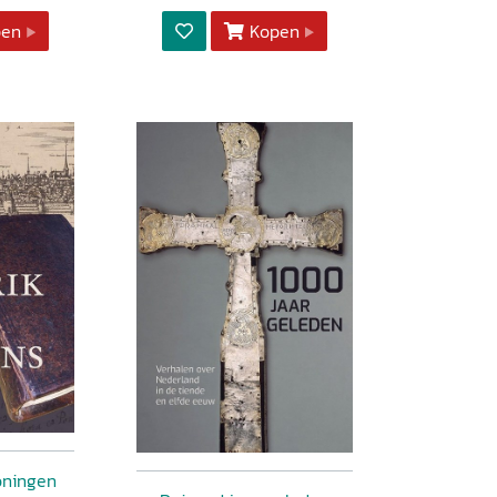
pen
Kopen
oningen