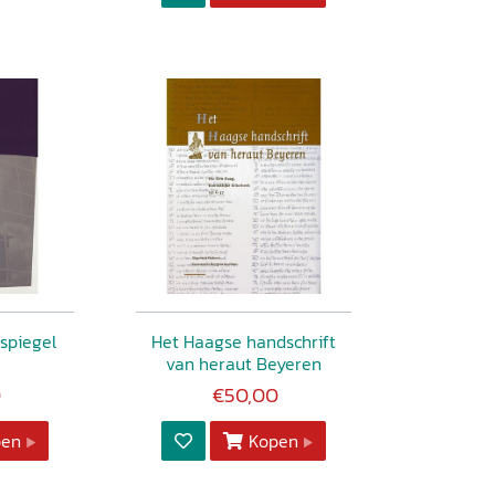
 spiegel
Het Haagse handschrift
van heraut Beyeren
0
€50,00
pen
Kopen