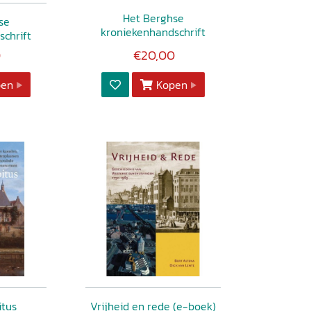
Het Berghse
se
kroniekenhandschrift
schrift
0
€20,00
pen
Kopen
itus
Vrijheid en rede (e-boek)