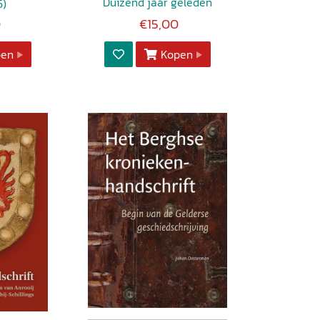
Duizend jaar geleden
5)
0
€15,00
pen
Kopen