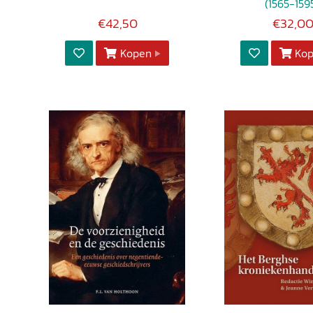
(1565-159
€42,50
€32,0
Kopen
Ko