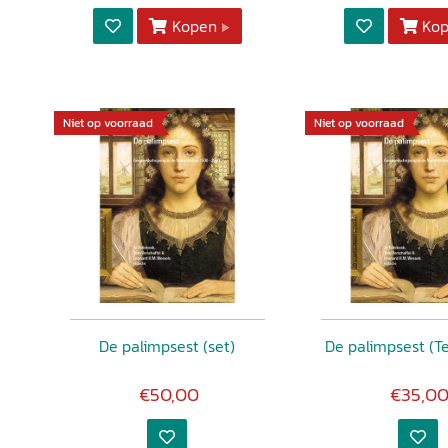
Kopen
Ko
Niet op voorraad
Niet op voorraad
De palimpsest (set)
De palimpsest (T
€50,00
€35,0