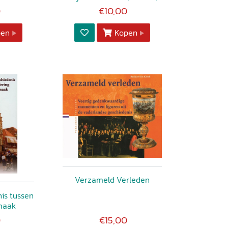
0
€10,00
pen
Kopen
Verzameld Verleden
is tussen
rmaak
0
€15,00