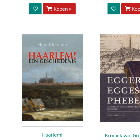
Kopen
Ko
Haarlem!
Kroniek van Gr