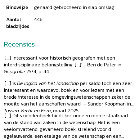
aan onderwerpen reflecteert zijn brede interesse en
Bindwijze
genaaid gebrocheerd in slap omslag
uitgebreide oeuvre. De grote hoeveelheid bijdragen en de
variatie in onderwerpen zijn te beschouwen als resultaten
Aantal
446
van zijn werkzame leven bij de RCE in dienst van de
bladzijdes
archeologie en het landschap.
Recensies
'[...] Interessant voor historisch geografen met een
interdisciplinaire belangstelling. [...]' - Ben de Pater in
Geografie
25/4, p. 44
'[...] is
De logica van het landschap
per saldo toch een zeer
interessant en waardevol boek en voor lezers met een
brede interesse in de omgevingswetenschappen zeker de
moeite van het aanschaffen waard.' - Sander Koopman in
Tussen Vecht en Eem
, maart 2025
'[...] Dit vriendenboek biedt kortom een mooie staalkaart
van de stand van zaken in de wetenschap. Het is een
veelomvattend, gevarieerd boek, strelend voor d
egelauwerde, een etalage van de wetenschap en een