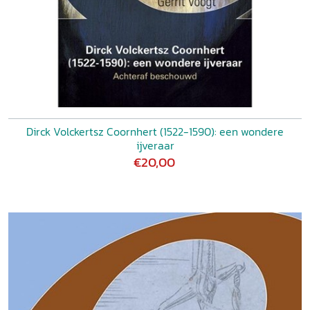
Dirck Volckertsz Coornhert (1522-1590): een wondere
ijveraar
€20,00