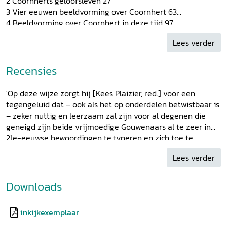
2 Coornherts geloofsleven 27
3 Vier eeuwen beeldvorming over Coornhert 63
4 Beeldvorming over Coornhert in deze tijd 97
5 Coornhert en het Statenglas in de Sint-Janskerk in Gouda
Lees verder
153
6 Coornhert en de doopsgezinden 167
7 Herman Herbers 175
Recensies
8 Een gewezen monnik met een eigen geloofsbelijdenis 191
9 Dominantie in de kerkgeschiedenis 195
'Op deze wijze zorgt hij [Kees Plaizier, red.] voor een
10 Ballingschap en spiritualisme in de zestiende eeuw 211
tegengeluid dat – ook als het op onderdelen betwistbaar is
11 19e-eeuwse geschiedschrijving over ‘bijzondere leraren’
– zeker nuttig en leerzaam zal zijn voor al degenen die
231
geneigd zijn beide vrijmoedige Gouwenaars al te zeer in
12 Coornhert en Herbers: verwante geesten 253
21e-eeuwse bewoordingen te typeren en zich toe te
13 Een oude spreuk over ‘leren sterven’ 281
eigenen.' - Paul Abels in nieuwsbrief Historische Vereniging
Nabeschouwing 303
Lees verder
Die Goude 148 (januari 2026)
Gebruikte bronnen en literatuur 306
Personenregister 316
Downloads
inkijkexemplaar