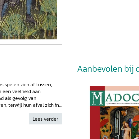
Aanbevolen bij di
s spelen zich af tussen,
n een veelheid aan
d als gevolg van
, terwijl hun afval zich in
planten vormen een
ingsbron, terwijl andere als
Lees verder
heiding tussen ‘mens’ en
swetenschappen,