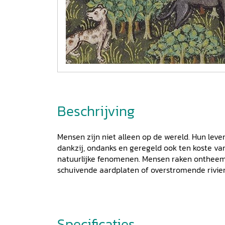
Beschrijving
Mensen zijn niet alleen op de wereld. Hun leven
dankzij, ondanks en geregeld ook ten koste va
natuurlijke fenomenen. Mensen raken ontheem
schuivende aardplaten of overstromende rivieren
de wereldzeeën ophoopt. Sommige dieren en 
belangrijke, zo niet essentiële menselijke voed
plaag worden uitgebannen. Leek een strikte sc
‘natuur’ lange tijd vanzelfsprekend in de men
Specificaties