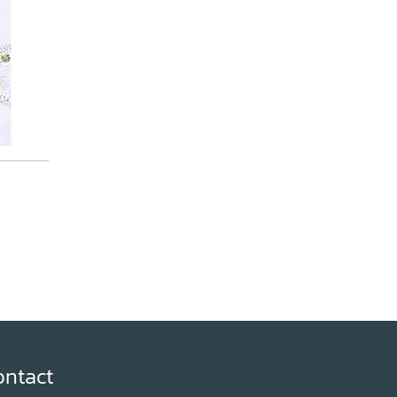
e
ontact