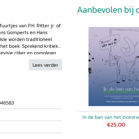
Aanbevolen bij di
rtjes van P.H. Ritter jr. of
Hans Gomperts en Hans
isie worden traditioneel
et boek. Sprekend kritiek
levisie rijker en complexer
even in en ontdekt dat
Lees verder
um waren voor poëticale
 literaire veld. In zijn
ngen en
n critici hun eerste
dia. Samen geven deze
chte periode in de media-
046583
t dan ook vast wat al te lang
In de ban van het incest
€25,00