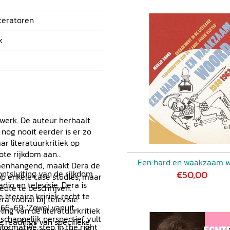
iteratoren
k
swerk. De auteur herhaalt
 nog nooit eerder is er zo
r literatuurkritiek op
rote rijkdom aan
Een hard en waakzaam 
amenhangend, maakt Dera de
ontsluiting van de rijkdom
€50,00
op enkele case studies, maar
dio en televisie. Dera is
edte te beschrijven.
literaire kririek recht te
a vooral bij televisie
. 66-69; 'Zowel vanuit
ling van de literatuurkritiek
schappelijk perspectief vult
e readings van specifieke
informative step in the right
yrin de Beun in:
Vooys
36