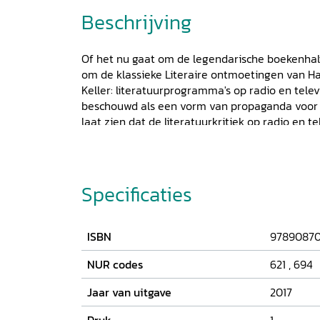
Beschrijving
Of het nu gaat om de legendarische boekenhalfuu
om de klassieke Literaire ontmoetingen van 
Keller: literatuurprogramma's op radio en telev
beschouwd als een vorm van propaganda voor h
laat zien dat de literatuurkritiek op radio en te
was dan dat. Jeroen Dera duikt de omroeparchi
deze media in hun vroege jaren ook een podi
discussie en uitgekiende positiebepalingen in het
zoektocht diept hij tal van vergeten radiolezi
Specificaties
televisiedocumentaires op, waarin literatoren e
schreden zetten in de wereld van de massame
bronnen een kleurrijk beeld van een onderbeli
ISBN
9789087
en literatuurgeschiedenis.
Sprekend kritiek
leg
vervluchtigd leek.
NUR codes
621
,
694
Jaar van uitgave
2017