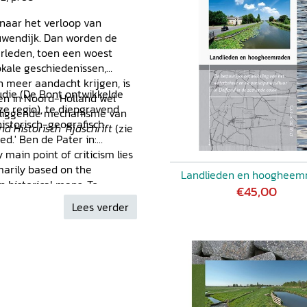
 naar het verloop van
uwendijk. Dan worden de
erleden, toen een woest
okale geschiedenissen,
 meer aandacht krijgen, is
tudie (De Bont ontwikkelde
n in Noord-Holland wel
e regio), te diepgravend
erliggende mechanisme van
istorisch-geografisch
nd Historisch Tijdschrift
(zie
ed.' Ben de Pater in:
my main point of criticism lies
marily based on the
Landlieden en hoogheem
n historical maps. To
€45,00
eat reclamation models,
Lees verder
 welcome addition.
hly informative book.' Dennis
 294-296