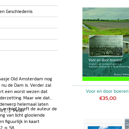
 en Geschiedenis
kaasje Old Amsterdam nog
nu de Dam is. Verder zal
Voor en door boeren
ert een worst wezen dat
€35,00
derzetting. Maar wie dat
nderwerp helemaal laten
 archief heeft de auteur de
[...].' Peter
ng van licht glooiende
 figuurlijk in kaart
2, p. 58