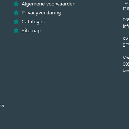
To
Algemene voorwaarden
121
Privacyverklaring
03
Catalogus
inf
Sitemap
KV
BT
Voo
03
bes
ver