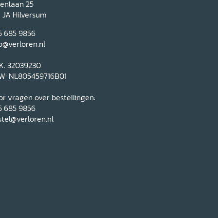
renlaan 25
1 JA Hilversum
5 685 9856
o@verloren.nl
K: 32039230
W: NL805459716B01
r vragen over bestellingen:
5 685 9856
tel@verloren.nl