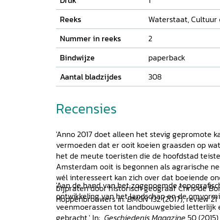
Druk
1
Reeks
Waterstaat, Cultuur
Nummer in reeks
2
Bindwijze
paperback
Aantal bladzijdes
308
Recensies
'Anno 2017 doet alleen het stevig gepromote 
vermoeden dat er ooit koeien graasden op wat 
het de meute toeristen die de hoofdstad teist
Amsterdam ooit is begonnen als agrarische ne
wél interesseert kan zich over dat boeiende o
'Aan de hand van het zogenoemde topografisch
bijpraten door historisch geograaf Chris de Bont 
ontwikkeling van het landschap en de omvormi
Hoppenbrouwers in:
BMGN
132 (2017), review 21
veenmoerassen tot landbouwgebied letterlijk en
gebracht.' In:
Geschiedenis Magazine
50 (2015) 