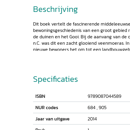
Beschrijving
Dit boek vertelt de fascinerende middeleeuws
bewoningsgeschiedenis van een groot gebied
de duinen en het Gooi. Bij de aanvang van de 
n.C. was dit een zacht glooiend veenmoeras. 
nieuwe bewoners het om tot een landbouwgebie
de geschiedenis van dit landschap en beantwoo
de natuurlijke veenriviertjes, waar lagen de w
en hoe gebruikten de boeren die bij het bewo
Was het IJ open water of dichtgegroeid? Waar
Specificaties
Amstel kronkelig en een deel kaarsrecht en wat
ontginningen in pre-stedelijk Amsterdam?
ISBN
9789087044589
NUR codes
684
,
905
Jaar van uitgave
2014