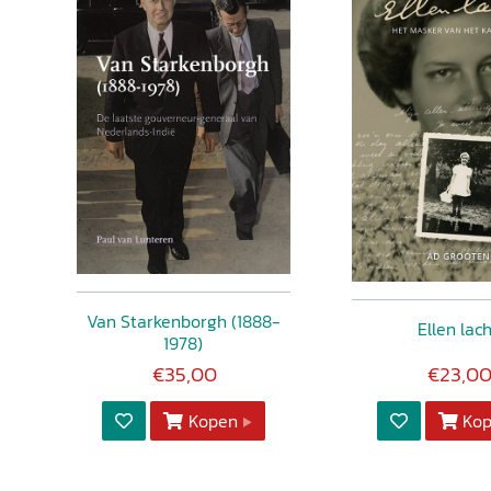
Van Starkenborgh (1888-
Ellen lac
1978)
€35,00
€23,0
Kopen
Ko