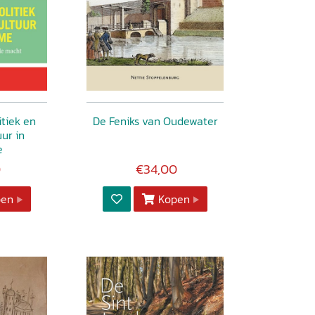
itiek en
De Feniks van Oudewater
uur in
e
0
€34,00
pen
Kopen