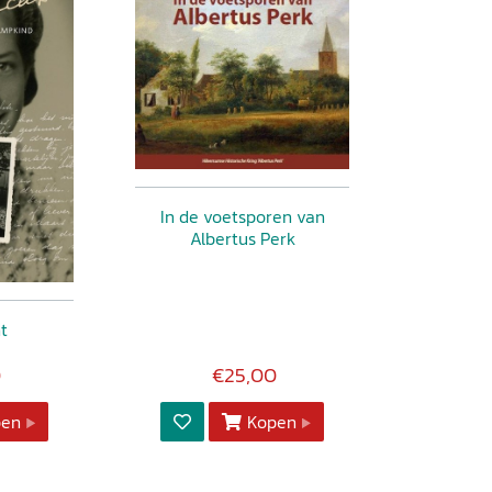
In de voetsporen van
Albertus Perk
ht
0
€25,00
pen
Kopen