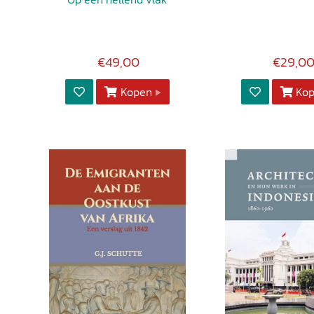
€49,00
€29,0
Kopen
Ko