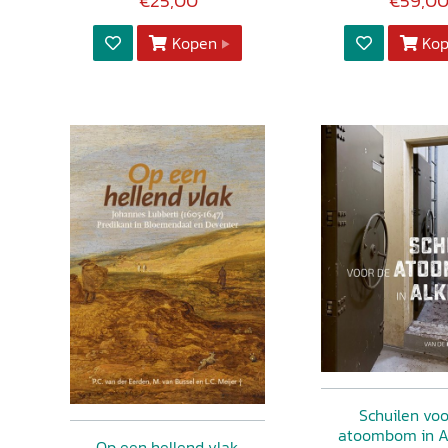
€25,00
€59,0
Kopen
Ko
Schuilen voo
atoombom in A
Op een hellend vlak