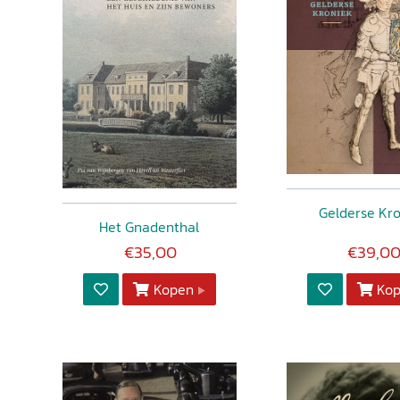
Gelderse Kr
Het Gnadenthal
€35,00
€39,0
Kopen
Ko