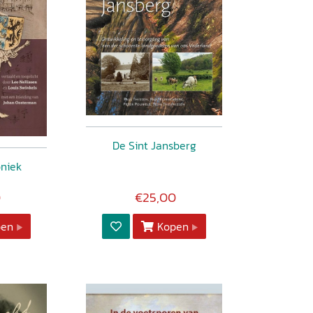
De Sint Jansberg
oniek
0
€25,00
pen
Kopen