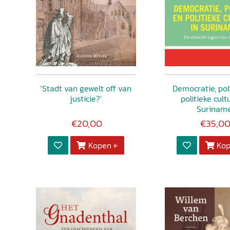
‘Stadt van gewelt off van
Democratie, pol
justicie?’
politieke cult
Surinam
€20,00
€35,0
Kopen
Ko