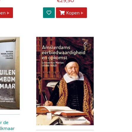
0
€29,50
pen
Kopen
r de
lkmaar