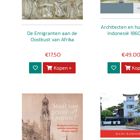
Architecten en hu
Indonesië 186
De Emigranten aan de
Oostkust van Afrika
€17,50
€49,0
Kopen
Ko