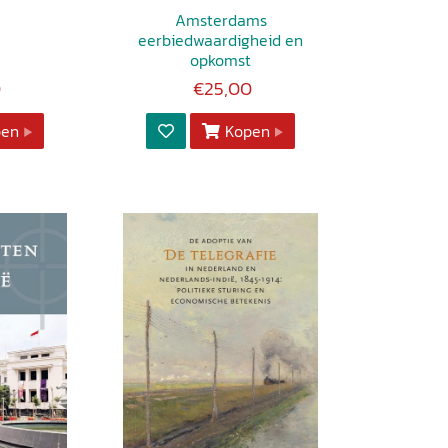
Amsterdams
eerbiedwaardigheid en
opkomst
0
€25,00
pen
Kopen