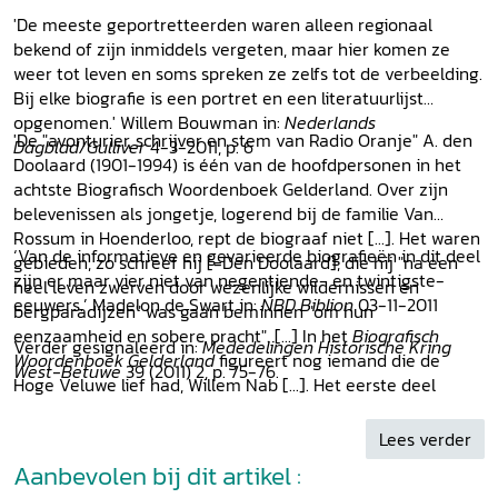
'De meeste geportretteerden waren alleen regionaal
bekend of zijn inmiddels vergeten, maar hier komen ze
weer tot leven en soms spreken ze zelfs tot de verbeelding.
Bij elke biografie is een portret en een literatuurlijst
opgenomen.' Willem Bouwman in:
Nederlands
'De "avonturier, schrijver en stem van Radio Oranje" A. den
Dagblad/Gulliver
4-3-2011, p. 6
Doolaard (1901-1994) is één van de hoofdpersonen in het
achtste Biografisch Woordenboek Gelderland. Over zijn
belevenissen als jongetje, logerend bij de familie Van
Rossum in Hoenderloo, rept de biograaf niet [...]. Het waren
‘Van de informatieve en gevarieerde biografieën in dit deel
gebieden, zo schreef hij [=Den Doolaard], die hij "na een
zijn er maar vier niet van negentiende- en twintigste-
heel leven zwerven door wezenlijke wildernissen en
eeuwers.’ Madelon de Swart in:
NBD Biblion
03-11-2011
bergparadijzen" was gaan beminnen "om hun
eenzaamheid en sobere pracht". [...] In het
Biografisch
Verder gesignaleerd in:
Mededelingen Historische Kring
Woordenboek Gelderland
figureert nog iemand die de
West-Betuwe
39 (2011) 2, p. 75-76.
Hoge Veluwe lief had, Willem Nab [...]. Het eerste deel
verscheen in 1998. Er zijn nu in totaal 373 biografieën
gepubliceerd. Daarmee is het BWG een niet meer weg te
Lees verder
denken naslagwerk voor de geschiedenis van de provincie
Aanbevolen bij dit artikel :
Gelderland vanaf de middeleeuwen tot en met de 20ste