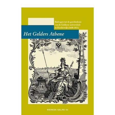
eeuw.' In:
Het blad voor vrienden van De Hoge Veluwe
58
(2011) 1, p. 21