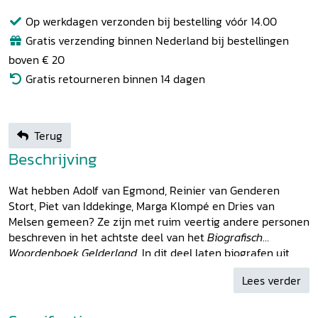
Op werkdagen verzonden bij bestelling vóór 14.00
Gratis verzending binnen Nederland bij bestellingen
boven € 20
Gratis retourneren binnen 14 dagen
Terug
Beschrijving
Wat hebben Adolf van Egmond, Reinier van Genderen
Stort, Piet van Iddekinge, Marga Klompé en Dries van
Melsen gemeen? Ze zijn met ruim veertig andere personen
beschreven in het achtste deel van het
Biografisch
Woordenboek Gelderland
. In dit deel laten biografen uit
Gelderland en daarbuiten hun licht schijnen over de levens
Lees verder
van belangwekkende mannen en vrouwen uit de Gelderse
geschiedenis. De beroepen en bezigheden van de
beschrevenen zijn divers: advocaat, antroposoof, archivaris,