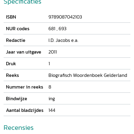
Specificaties
boer, burgemeester, dirigent, houtskoolbrander,
jachtopzichter, kerkarchitect, kunstenaar, lakenhandelaar,
ISBN
9789087042103
landmeter, memorialist, minister, onderwijzer, piëtist,
schrijver, zanger. Het
Biografisch Woordenboek Gelderland
NUR codes
681
,
693
wordt afgesloten met cumulatieve registers op alle reeds
verschenen delen.
Redactie
I.D. Jacobs e.a.
Jaar van uitgave
2011
Druk
1
Reeks
Biografisch Woordenboek Gelderland
Nummer in reeks
8
Bindwijze
ing
Aantal bladzijdes
144
Recensies