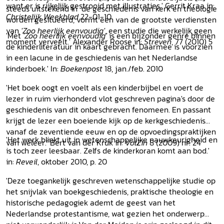
want er is rijkelijk gestrooid met illustraties.' Gerrit Kraa in:
steeds uitstekend in de geschiedenis van kerk en theologie
Christelijk Weekblad
22-01-10
worden gesitueerd, vormt een van de grootste verdiensten
van
'Zoo heerlijk eenvoudig'
, een studie die werkelijk geen
'Met
'Zoo heerlijk eenvoudig'
is een bijzonder genre binnen
moment verveelt.' Alexander Roose in:
Streven
, 77 (2010) 5
de kinderliteratuur in kaart gebracht. Daarmee is voorzien
in een lacune in de geschiedenis van het Nederlandse
kinderboek.' In:
Boekenpost
18, jan./feb. 2010
'Het boek oogt en voelt als een kinderbijbel en voert de
lezer in ruim vierhonderd vlot geschreven pagina's door de
geschiedenis van dit onbeschreven fenomeen. En passant
krijgt de lezer een boeiende kijk op de kerkgeschiedenis
vanaf de zeventiende eeuw en op de opvoedingspraktijken
'Het werk blinkt uit in wetenschappelijke nauwkeurigheid en
van weleer.' Bert van der Kruk in:
VolZin
8 (2009) nr. 24
is toch zeer leesbaar. Zelfs de kinderkoran komt aan bod.'
in:
Reveil
, oktober 2010, p. 20
'Deze toegankelijk geschreven wetenschappelijke studie op
het snijvlak van boekgeschiedenis, praktische theologie en
historische pedagogiek ademt de geest van het
Nederlandse protestantisme, wat gezien het onderwerp