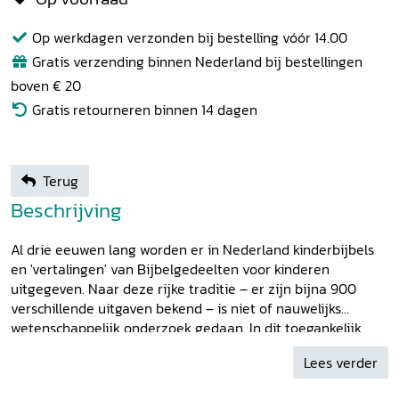
Op werkdagen verzonden bij bestelling vóór 14.00
Gratis verzending binnen Nederland bij bestellingen
boven € 20
Gratis retourneren binnen 14 dagen
Terug
Beschrijving
Al drie eeuwen lang worden er in Nederland kinderbijbels
en 'vertalingen' van Bijbelgedeelten voor kinderen
uitgegeven. Naar deze rijke traditie – er zijn bijna 900
verschillende uitgaven bekend – is niet of nauwelijks
wetenschappelijk onderzoek gedaan. In dit toegankelijk
geschreven boek brengt theoloog en journalist Willem van
Lees verder
der Meiden het hele veld in kaart. Hij beschrijft talloze
kinderbijbels en citeert veelzeggende passages, staat stil