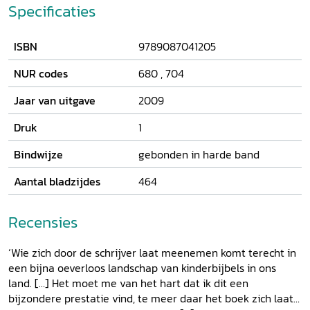
bij bijzondere uitgaven en trendbreuken en brengt de
Specificaties
ontwikkelingen binnen het genre van de kinderbijbel in
verband met kerk en theologie, opvoedingsidealen,
ISBN
9789087041205
bijbelliefde en vroomheid, verzuiling en secularisering in de
Lage Landen. Van der Meiden besteedt hierbij ook ruime
NUR codes
680
,
704
aandacht aan de rol van illustraties en illustratoren in
kinderbijbels. Tot slot vergelijkt hij de Nederlandse
Jaar van uitgave
2009
kinderbijbels met die in het buitenland. 'Zoo heerlijk
eenvoudig' wordt afgesloten met een overzicht van alle in
Druk
1
Nederland verschenen kinderbijbels.
Bindwijze
gebonden in harde band
Aantal bladzijdes
464
Recensies
‘Wie zich door de schrijver laat meenemen komt terecht in
een bijna oeverloos landschap van kinderbijbels in ons
land. […] Het moet me van het hart dat ik dit een
bijzondere prestatie vind, te meer daar het boek zich laat