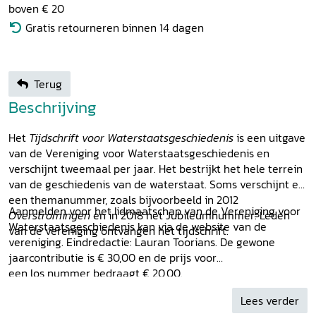
boven € 20
Gratis retourneren binnen 14 dagen
Terug
Beschrijving
Het
Tijdschrift voor Waterstaatsgeschiedenis
is een uitgave
van de Vereniging voor Waterstaatsgeschiedenis en
verschijnt tweemaal per jaar. Het bestrijkt het hele terrein
van de geschiedenis van de waterstaat. Soms verschijnt er
een themanummer, zoals bijvoorbeeld in 2012
Aanmelden voor het lidmaatschap van de Vereniging voor
Overstromingen
en in 2018 het Jubileumnummer. Leden
Waterstaatsgeschiedenis kan via de website van de
van de vereniging ontvangen het tijdschrift.
vereniging. Eindredactie: Lauran Toorians. De gewone
jaarcontributie is € 30,00 en de prijs voor
een los nummer bedraagt € 20,00.
Lees verder