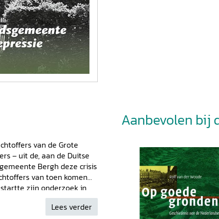
Aanbevolen bij di
chtoffers van de Grote
rs – uit de, aan de Duitse
sgemeente Bergh deze crisis
achtoffers van toen komen
 startte zijn onderzoek in
n kreeg. Deze riep een
Lees verder
p. Tijdens het onderzoek