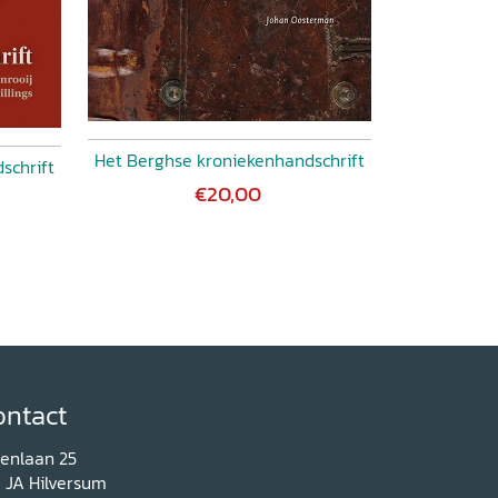
Het Berghse kroniekenhandschrift
schrift
€20,00
ontact
renlaan 25
1 JA Hilversum