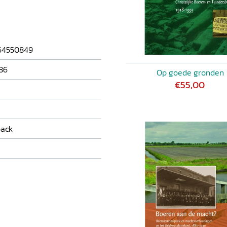
erp relevant blijven en
werkloosheid onlosmakelijk
onden zijn. In het
pnieuw rijen bij de
64550849
86
Op goede gronden
€55,00
ack