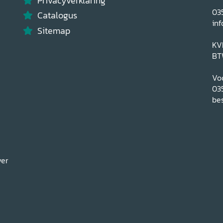
Privacyverklaring
03
Catalogus
inf
Sitemap
KV
BT
Voo
03
bes
ver