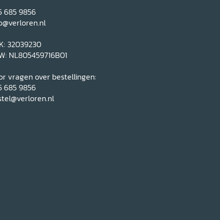
5 685 9856
o@verloren.nl
K: 32039230
W: NL805459716B01
r vragen over bestellingen:
5 685 9856
tel@verloren.nl