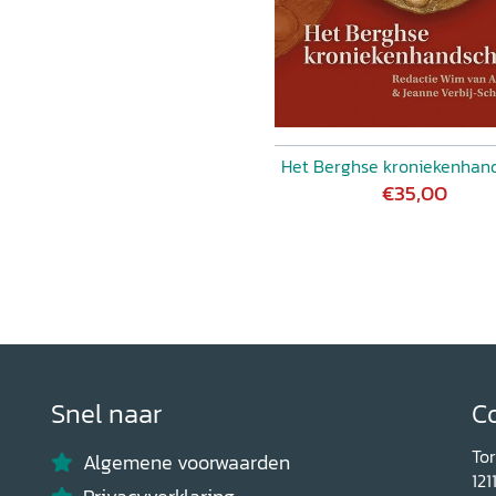
Het Berghse kroniekenhand
€35,00
Snel naar
C
To
Algemene voorwaarden
121