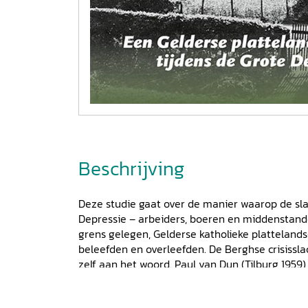
Beschrijving
Deze studie gaat over de manier waarop de sla
Depressie – arbeiders, boeren en middenstande
grens gelegen, Gelderse katholieke platteland
beleefden en overleefden. De Berghse crisissl
zelf aan het woord. Paul van Dun (Tilburg 1959)
2008 toen Nederland met een recessie te make
herinnering aan de crisis van de jaren dertig o