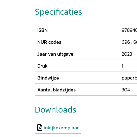
verdween de recessie, maar toch zal het onderw
telkens weer actueel worden, omdat crises en 
Specificaties
aan de kapitalistische vrijemarkteconomie verb
welvarende Nederland van de 21e eeuw staan o
voedselbanken.
ISBN
97894
NUR codes
696
,
6
Jaar van uitgave
2023
Druk
1
Bindwijze
paperb
Aantal bladzijdes
304
Downloads
inkijkexemplaar