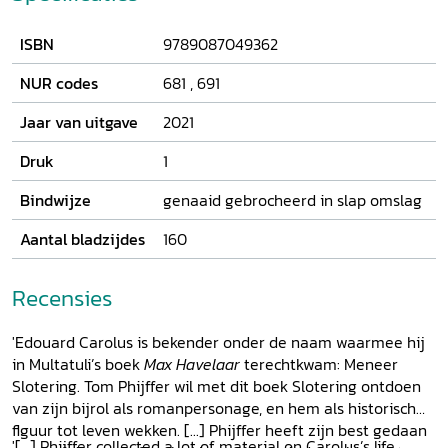
naar Java werd gestuurd:
Het masker van Rob
Nieuwenhuys, reconstructie van een vergeten reis naar
ISBN
9789087049362
Indonesië
(Uitgeverij Verloren, 2020).
Vuur, vuur!
is zijn
derde boek.
NUR codes
681
,
691
Jaar van uitgave
2021
Druk
1
Bindwijze
genaaid gebrocheerd in slap omslag
Aantal bladzijdes
160
Recensies
'Edouard Carolus is bekender onder de naam waarmee hij
in Multatuli’s boek
Max Havelaar
terechtkwam: Meneer
Slotering. Tom Phijffer wil met dit boek Slotering ontdoen
van zijn bijrol als romanpersonage, en hem als historisch
flguur tot leven wekken. [...] Phijffer heeft zijn best gedaan
'[...] Phijffer collected a lot of material on Carolus’s life,