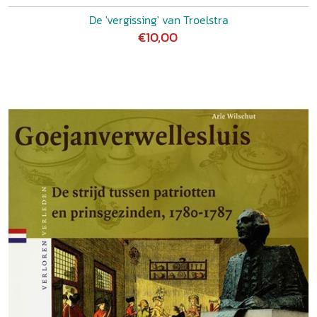
De 'vergissing' van Troelstra
€10,00