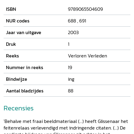
achtergrond schreef jonkheer Sandberg in 1914 de
ISBN
9789065504609
brochure
Indië verloren, rampspoed geboren
. Onder
dezelfde titel belicht journalist Frans Glissenaar deze
NUR codes
688
,
691
permanente angst van de koloniale mogendheid
Nederland om haar Indië te verliezen, de opkomst van het
Jaar van uitgave
2003
Indonesische nationalisme, de Indonesische
onafhankelijkheidsstrijd (1945-1949) en de pijnlijke nasleep
Druk
1
van het conflict.
Reeks
Verloren Verleden
Nummer in reeks
19
Bindwijze
ing
Aantal bladzijdes
88
Recensies
'Behalve met fraai beeldmateriaal (...) heeft Glissenaar het
feitenrelaas verlevendigd met indringende citaten. (...) De