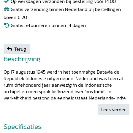
Op werkdagen verzonden bij bestelling vóór 14.00
Gratis verzending binnen Nederland bij bestellingen
boven € 20
Gratis retourneren binnen 14 dagen
Terug
Beschrijving
Op 17 augustus 1945 werd in het toenmalige Batavia de
Republiek Indonesië uitgeroepen. Nederland was toen al
ruim driehonderd jaar aanwezig in de Indonesische
archipel en men sprak liefkozend over 'ons Indië'. In
werkelijkheid bestond de eenheidsstaat Nederlands-Indië
pas sinds het begin van de twintigste eeuw. Nauwelijks had
Lees verder
gouverneur-generaal Van Heutsz het centraal gezag
gevestigd of in Nederland groeide de vrees dit trotse
koloniale bezit weer kwijt te raken. Niet van binnenuit,
Specificaties
maar van buitenaf dreigde gevaar. Tegen deze