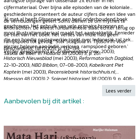
aardigste bijdrage van Glissenaar zit echter in het
cijfermateriaal. Over bijna alle episoden van de koloniale
geschiedenis presenteert de auteur cijfers die een idee van
'Al met al heeft Glissenaar een heel onderhoudend boek
de verhoudingen geven. Soms dienen ze om mythes te
geschreven. Het gebruik van vele primaire bronnen en
ontkrachten. De meest fundamentele slaat echter terug op
mooi illustratiemateriaal maakt het aantrekkelijk. Eenieder
de titel van het boek: het verlies van Indië had geen
die een bondig naslagwerkje zoekt over Indonesië zal zeker
rampspoed tot gevolg.' Stef Scagliola in:
Tijdschrift voor
plezier beleven aan Indië verloren, rampspoed geboren.'
Geschiedenis,
118 (2005), p. 132-134
Verder gesignaleerd in:
Archievenblad
(nov. 2003);
Saskia de Boer in:
Holland 38
(2006) 3, p. 261
Historisch Nieuwsblad
(mei 2003);
Reformatorisch Dagblad,
22-10-2003;
NBD Biblion
, 07-08-2003;
Kabelkrant Piet
Kaptein
(mei 2003),
Recensiebank historischhuis.nl
;
Moesson
48 (2003) 2;
Spiegel historiael 38
(2003) 9, p. 408-
410.
Lees verder
Aanbevolen bij dit artikel :