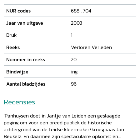
de Nederlanden en de laatste vier maanden van het
koninkrijk in Munster komen hierbij uitvoerig aan de orde.
NUR codes
688
,
704
Panhuysen eindigt met de vijandschap die latere
doopsgezinden als erfgenamen van de revolutionaire Jan
Jaar van uitgave
2003
van Leiden eeuwenlang hebben moeten ondervinden.
Druk
1
Reeks
Verloren Verleden
Nummer in reeks
20
Bindwijze
ing
Aantal bladzijdes
96
Recensies
'Panhuysen doet in Jantje van Leiden een geslaagde
poging om voor een breed publiek de historische
achtergrond van de Leidse kleermaker/kroegbaas Jan
Beukelz. En daarmee zijn spectaculaire opkomst en