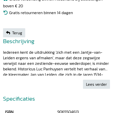
boven € 20
Gratis retourneren binnen 14 dagen
Terug
Beschrijving
Iedereen kent de uitdrukking 'zich met een Jantje-van-
Leiden ergens van afmaken', maar dat deze zegswijze
verwijst naar een zestiende-eeuwse wederdoper, is minder
bekend. Historicus Luc Panhuysen vertelt het verhaal van
de kleermaker Jan van Leiden, die zich in de jaren 1534-
1535 als koning van het doperse Munster berucht wist te
Lees verder
maken. Na een beeld geschetst te hebben van de
Reformatie, beschrijft Panhuysen Jan van Leiden in zijn
hoedanigheid als leider, die dagelijks de kloof ervaart
Specificaties
tussen de hooggespannen eindtijdverwachtingen en de
realiteit van een stad onder beleg. De doperse woelingen in
ISBN
9065504613