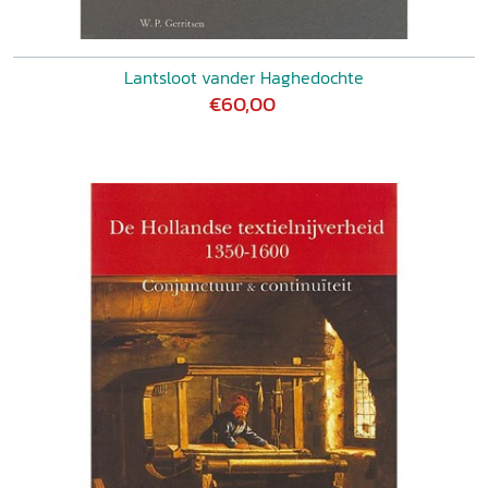
Lantsloot vander Haghedochte
€60,00