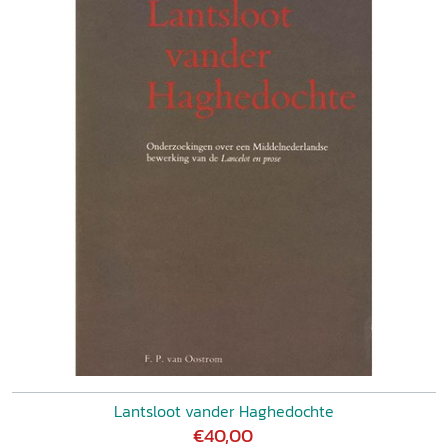
Lantsloot vander Haghedochte
€40,00