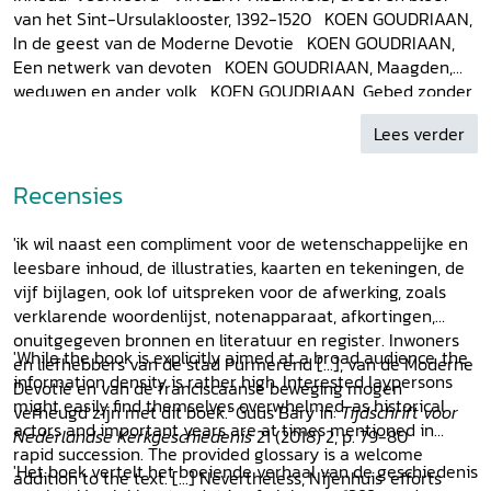
van het Sint-Ursulaklooster, 1392-1520 KOEN GOUDRIAAN,
In de geest van de Moderne Devotie KOEN GOUDRIAAN,
Een netwerk van devoten KOEN GOUDRIAAN, Maagden,
weduwen en ander volk KOEN GOUDRIAAN, Gebed zonder
ophouden JAAP HAAG, Het slijk der aarde KOEN
Lees verder
GOUDRIAAN, Een huis met veel kamers JOOST COX, In de
banne van Purmerend JOHN BESSELING/KOEN
GOUDRIAAN, De neergang van het Sint-Ursulaklooster, ca.
Recensies
1520-1580 JOHN BESSELING/KOEN GOUDRIAAN, De
Purmerendse katholieken en de kloostererfenis na 1572
'ik wil naast een compliment voor de wetenschappelijke en
JAN-WILLEM OUDHOF/JOHAN ARP
,
Schop, kaart en pen:
leesbare inhoud, de illustraties, kaarten en tekeningen, de
reconstructie van het kloosterterrein
Bijlagen
vijf bijlagen, ook lof uitspreken voor de afwerking, zoals
Verklarende woordenlijst Noten Afkortingen
verklarende woordenlijst, notenapparaat, afkortingen,
Onuitgegeven bronnen en literatuur Over de auteurs
onuitgegeven bronnen en literatuur en register. Inwoners
Register
'While the book is explicitly aimed at a broad audience, the
en liefhebbers van de stad Purmerend [...], van de Moderne
information density is rather high. Interested laypersons
Devotie en van de franciscaanse beweging mogen
might easily find themselves overwhelmed, as historical
verheugd zijn met dit boek.' Guus Bary in:
Tijdschrift voor
actors and important years are at times mentioned in
Nederlandse Kerkgeschiedenis
21 (2018) 2, p. 79-80
rapid succession. The provided glossary is a welcome
'Het boek vertelt het boeiende verhaal van de geschiedenis
addition to the text. [...] Nevertheless, Nijenhuis' efforts