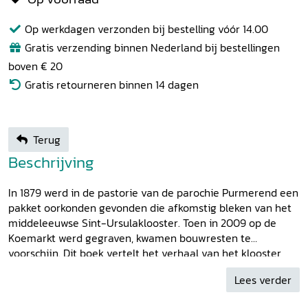
Op werkdagen verzonden bij bestelling vóór 14.00
Gratis verzending binnen Nederland bij bestellingen
boven € 20
Gratis retourneren binnen 14 dagen
Terug
Beschrijving
In 1879 werd in de pastorie van de parochie Purmerend een
pakket oorkonden gevonden die afkomstig bleken van het
middeleeuwse Sint-Ursulaklooster. Toen in 2009 op de
Koemarkt werd gegraven, kwamen bouwresten te
voorschijn. Dit boek vertelt het verhaal van het klooster,
dat werd bevolkt door zusters van de orde van
Lees verder
boetvaardigheid (derde orde) van Sint-Franciscus. Het
klooster behoort tot de vroege uitingen van de Moderne