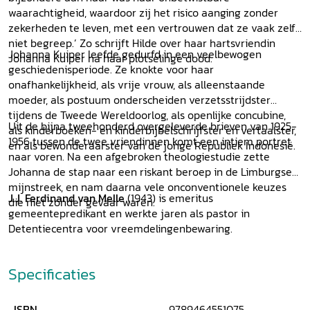
waarachtigheid, waardoor zij het risico aanging zonder
zekerheden te leven, met een vertrouwen dat ze vaak zelf
niet begreep.’ Zo schrijft Hilde over haar hartsvriendin
Johanna Kuiper leefde gedurfd in een veelbewogen
Johanna Kuiper na haar plotselinge dood.
geschiedenisperiode. Ze knokte voor haar
onafhankelijkheid, als vrije vrouw, als alleenstaande
moeder, als postuum onderscheiden verzetsstrijdster
tijdens de Tweede Wereldoorlog, als openlijke concubine,
Uit de bijna tweehonderd overgeleverde brieven van 1925-
als kinderboeken- en kinderbijbelschrijfster en vertaalster,
1956 tussen de twee vriendinnen komt een intiem portret
en als bewonderaarster van de jonge Republiek Indonesië.
naar voren. Na een afgebroken theologiestudie zette
Johanna de stap naar een riskant beroep in de Limburgse
mijnstreek, en nam daarna vele onconventionele keuzes
J.J. Ferdinand van Melle
(1943) is emeritus
die niet zonder gevaar waren.
gemeentepredikant en werkte jaren als pastor in
Detentiecentra voor vreemdelingenbewaring.
Specificaties
ISBN
9789464551075