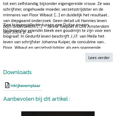
tot een zelfstandig, bijzonder eigengereide vrouw. Ze was
schrijfster, ongehuwde moeder, verzetsstrijdster en de
minnares van Floor Wibaut. [...] en duidelijk het resultaat
van diepgaand onderzoek. Geen detail uit Hannies leven
'Een brievencollectie tussen een Duitse en een
blijft onderbelicht [...]' - Janna Toepoel in
Ons Amsterdam
Nederlandse vriendin bleek een goudmijn te zijn voor een
sept 2024, p. 44
biograaf. In
Gedurfd leven
beschrijft J.J.F. van Melle het
leven van schrijfster Johanna Kuiper, de concubine van
Floor Wibaut en verzetsstrijdster, als een spannende
roman. De werkelijkheid blijkt weer eens ongelofelijker dan
Lees verder
fictie.[...] Van Melle heeft de verleiding kunnen weerstaan
om lange citaten uit de brieven op te nemen en heeft
gekozen voor een levendige transcriptie van de
Downloads
correspondentie. Dat werkt goed. [...]' - Petra Teunissen-
Nijsse op
Biografieportaal.nl
21 juni 2024
inkijkexemplaar
Aanbevolen bij dit artikel :