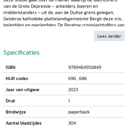
van de Grote Depressie – arbeiders, boeren en
middenstanders – uit de, aan de Duitse grens gelegen,
Gelderse katholieke plattelandsgemeente Bergh deze crisis
beleefden en overleefden. De Berghse crisisslachtoffers van
toen komen zelf aan het woord. Paul van Dun (Tilburg 1959)
Lees verder
startte zijn onderzoek in 2008 toen Nederland met een
recessie te maken kreeg. Deze riep een herinnering aan de
crisis van de jaren dertig op. Tijdens het onderzoek
Specificaties
verdween de recessie, maar toch zal het onderwerp
relevant blijven en telkens weer actueel worden, omdat
ISBN
9789464550849
crises en werkloosheid onlosmakelijk aan de kapitalistische
vrijemarkteconomie verbonden zijn. In het welvarende
NUR codes
696
,
686
Nederland van de 21e eeuw staan opnieuw rijen bij de
voedselbanken.
Jaar van uitgave
2023
Druk
1
Bindwijze
paperback
Aantal bladzijdes
304