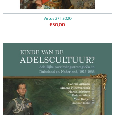
Virtus 27 ǀ 2020
€30,00