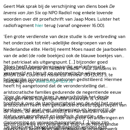
Geert Mak sprak bij de verschijning van diens boek
De
levens van Jan Six
op NPO Radio1 nog enkele lovende
woorden over dit proefschrift van Jaap Moes. Luister het
radiofragment
hier
terug (vanaf ongeveer 16.00).
‘Een grote verdienste van deze studie is de verbreding van
het onderzoek tot niet-adellijke deelgroepen van de
Nederlandse elite. Hierbij neemt Moes naast de jaarboeken
van de adel (de rode boekjes) ook de blauwe boekjes van
het patriciaat als uitgangspunt. […] bijzonder goed
'Moes heeft bewonderenswaardig veel informatie
gedocumenteerde en heldere studie.’ Paul Janssens in:
verzameld en hieruit op systematische wijze zeer
BMGN Low Countries Historical Review
130 (2015) 3, te
belangrijke processen en patronen gedistilleerd. Hiermee
raadplegen op:
www.bmgn-lchr.nl
heeft hij aangetoond dat de veronderstelling dat
aristocratische families gedurende de negentiende eeuw
'Voor de algemene lezer is waarschijnlijk het derde
opgingen in de burgerlijke elite onterecht is. Onder
hoofdstuk over de standvastigheid van de adel het meest
aristocraten heeft een genuanceerd beeld opgeroepen van
leesbaar. Het gaat over onderwerpen als levensstijl, de
de macht, de status, levensstijl en het aanzien van de
status van grondbezit en landhuis, dynastie- en
notabelenelite in een periode van grote veranderingen en
clanvorming en verwanschapsrelaties. [...] Voor zijn
vormt daarmee een belangrijke stap in de Nederlandse
'De lijsten met hoogstaangeslagenen worden echt
proefschrift heeft Moes prijzenswaardig monnikenwerk