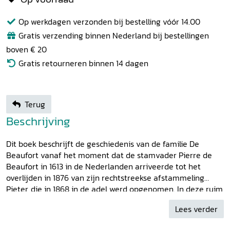
Op werkdagen verzonden bij bestelling vóór 14.00
Gratis verzending binnen Nederland bij bestellingen
boven € 20
Gratis retourneren binnen 14 dagen
Terug
Beschrijving
Dit boek beschrijft de geschiedenis van de familie De
Beaufort vanaf het moment dat de stamvader Pierre de
Beaufort in 1613 in de Nederlanden arriveerde tot het
overlijden in 1876 van zijn rechtstreekse afstammeling
Pieter, die in 1868 in de adel werd opgenomen. In deze ruim
250 jaar wisten de opeenvolgende generaties tot hoge
Lees verder
aanzien te komen, waardoor verheffing in de adeldom
mogelijk werd. Dit kwam weinig voor bij families die geen