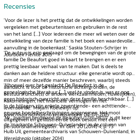
Recensies
'Voor de lezer is het prettig dat de ontwikkelingen worden
vergeleken met gebeurtenissen en gebruiken in de rest
van het land. [...] Voor iedereen die meer wil weten over de
ontwikkeling van deze familie is het boek een waardevolle
aanvulling in de boekenkast.' Saskia Stouten-Schrijer in:
'De auteur is erin geslaagd om de bewegingen van de grote
Jaarboek Flehite
2015
familie De Beaufort goed in kaart te brengen en er een
prettig leesbaar verhaal van te maken. Dat is deels te
danken aan de heldere structuur: elke generatie wordt op
min of meer dezelfde manier beschreven, waarbij steeds
'Alhoewel over het geslacht De Beaufort in de
aandacht is voor de historische achtergronden, de
genealogische literatuur [...] veel te vinden is, was er nog
bestuursfunctie(s) of andere werkzaamheden, huwelijk(en),
geen historisch overzicht van deze familie beschikbaar. [...]
nakomelingen, het financiële vermogen en het
In de bijlagen zijn enkele zeventiende- een achttiende-
levenseinde.' Mirjam Koelewijn op:
eeuwse boedelbeschrijvingen opgenomen. Het mooi
www.historischhuis.nl/recensiebank
04-01-2015
'Mr. Joachim Ferdinand de Beaufort (1719-1807)' is dit keer
uitgegeven en geïllustreerde boek besluit met een
de 'markante Schouwen-Duivelander' in de column van
persoonsnamenregister.' In:
Gen.
20 (2014) 4, p. 73
Huib Uil, gemeentearchivaris van Schouwen-Duivenland, in
Wereldregio
(oktober 2014)