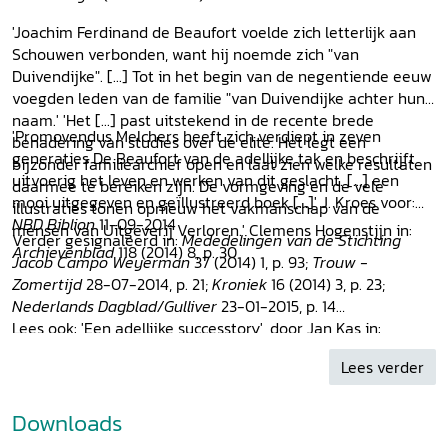
'Joachim Ferdinand de Beaufort voelde zich letterlijk aan
Schouwen verbonden, want hij noemde zich "van
Duivendijke". [...] Tot in het begin van de negentiende eeuw
voegden leden van de familie "van Duivendijke achter hun
naam.' 'Het [...] past uitstekend in de recente brede
'Promovendus Melchers heeft zich verdiept in zeven
benadering van studies over de elite. Het legt een
generaties De Beaufort van de adellijke tak en beschrijft
bijzonder familiearchief open en laat zien welke resultaten
uitvoerig het leven en werken van dit geslacht. [...] een
daarmee te bereiken zijn. De vormgeving en de vele
mooi uitgegeven en geïllustreerd boek [...]' J. Kroes voor:
illustraties tonen opnieuw het vakmanschap van de
NBD Biblion
11-09-2014
mensen van Uitgeverij Verloren.' Clemens Hogenstijn in:
Verder gesignaleerd in:
Mededelingen van de Stichting
Archievenblad
118 (2014) 8, p. 30
Jacob Campo Weyerman
37 (2014) 1, p. 93;
Trouw -
Zomertijd
28-07-2014, p. 21;
Kroniek
16 (2014) 3, p. 23;
Nederlands Dagblad/Gulliver
23-01-2015, p. 14
Lees ook: 'Een adellijke successtory', door Jan Kas in:
Amersfoortse Courant/Leusden toen en nu
, 4 oktober 2014,
Lees verder
p. 35.
Downloads