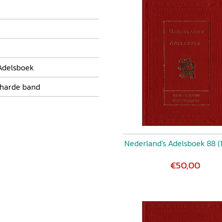
Adelsboek
 harde band
Nederland's Adelsboek 88 (
€50,00