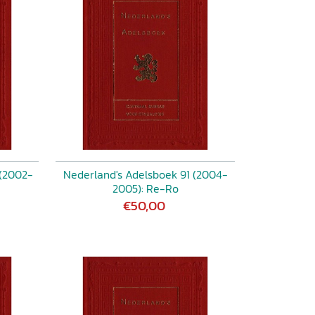
 (2002-
Nederland's Adelsboek 91 (2004-
2005): Re-Ro
€50,00