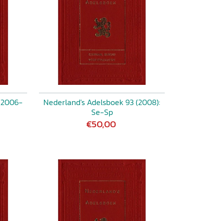
 (2006-
Nederland's Adelsboek 93 (2008):
Se-Sp
€50,00