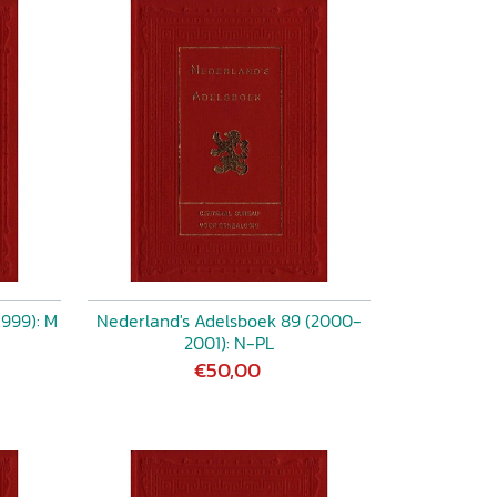
1999): M
Nederland's Adelsboek 89 (2000-
2001): N-PL
€50,00