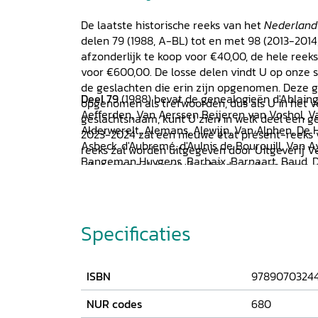
De laatste historische reeks van het
Nederland
delen 79 (1988, A-BL) tot en met 98 (2013-2014
afzonderlijk te koop voor €40,00, de hele ree
voor €600,00. De losse delen vindt U op onze 
de geslachten die erin zijn opgenomen. Deze 
Deel 79
(1988) bevat de genealogieën d'Ablain
opgenomen als trefwoorden, dus als U in het ve
Aefferden, Van Aerssen Beijeren van Voshol, V
geslachtsnaam, kunt U zien in welk deel een g
Alderwerelt, Alemans, Alewijn, Van Alphen, De 
2023-2024 zal een nieuwe état présent-reeks 
Asbeck, d'Aubremé, d'Aulnis de Bourouill, Van A
reeks zal worden uitgegeven door Uitgeverij V
Bangeman Huygens, Barbaix, Barnaart, Baud, D
uitvoering zal aansluiten bij de oude reeksen.
Beeldsnijder, Den Beer Poortugael, Van der Bek
Bentinck, Van den Berch van Heemstede / Van
Van Beresteyn, Berg, Van den Bergh, Teding va
Bevervoorden, De Beijer, Van Beijma, Bichon Vis
Specificaties
Rogalla Zawadsky, Van Binckhorst, Bloys van 
ISBN
9789070324
NUR codes
680