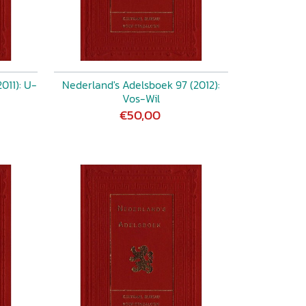
011): U-
Nederland's Adelsboek 97 (2012):
Vos-Wil
€50,00