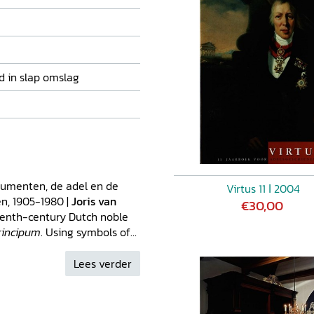
 in slap omslag
numenten, de adel en de
Virtus 11 ǀ 2004
n, 1905-1980 |
Joris van
€30,00
teenth-century Dutch noble
rincipum
. Using symbols of
 German prince-electors and
g,
‘Defending the castle like
Lees verder
an Dijk,
Belle van Zuylen:
ondentie digitaal
aar Brits. De internationale