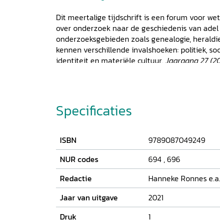
Dit meertalige tijdschrift is een forum voor we
over onderzoek naar de geschiedenis van adel 
onderzoeksgebieden zoals genealogie, heraldie
kennen verschillende invalshoeken: politiek, so
identiteit en materiële cultuur.
Jaargang 27 (2
Michiel Purmer, Joris van Son, Jakub Rogulski, 
van Dijk en Simone Nieuwenbroek, en kortere 
auteurs.
Specificaties
ISBN
9789087049249
NUR codes
694
,
696
Redactie
Hanneke Ronnes e.a
Jaar van uitgave
2021
Druk
1