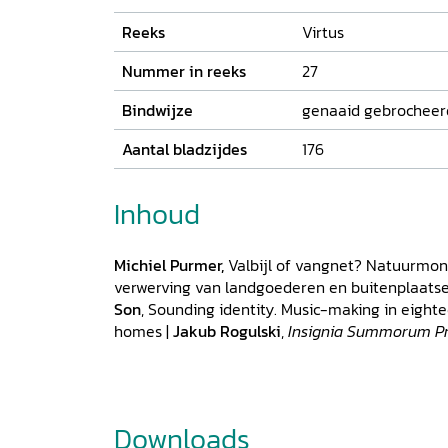
Reeks
Virtus
Nummer in reeks
27
Bindwijze
genaaid gebrocheerd
Aantal bladzijdes
176
Inhoud
Michiel Purmer,
Valbijl of vangnet? Natuurmo
verwerving van landgoederen en buitenplaatse
Son
, Sounding identity. Music-making in eigh
homes |
Jakub Rogulski
,
Insignia Summorum P
power in pursuit of higher rank and status by
Polish-Lithuanian princes |
Elizabeth den Harto
a man’: on belligerent medieval ladies |
Suzan v
schrijfster van adel, over de adel. Haar corresp
Downloads
beschikbaar |
Simone Nieuwenbroek,
Een ruk n