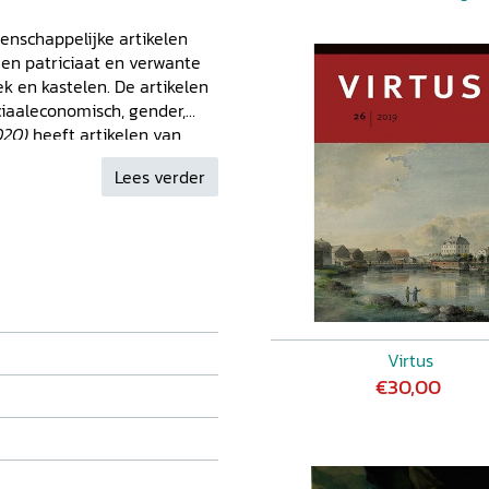
tenschappelijke artikelen
en patriciaat en verwante
k en kastelen. De artikelen
ciaaleconomisch, gender,
020)
heeft artikelen van
Elizaneth den Hartog, Suzan
Lees verder
bijdragen van andere
Virtus
€30,00
.