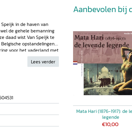
Aanbevolen bij di
n Speijk in de haven van
jwel de gehele bemanning
uze daad wist Van Speijk te
 Belgische opstandelingen.
ering voor het vaderland met
t. Frits Rovers, docent
Lees verder
erdam, vertelt het verhaal
n buitenissige
jft de Belgische Opstand van
ntwikkeling van het
t hij uitvoerig aandacht aan
Veldtocht van 1831, aan de
504531
 aan de
 Van Speijk.
Mata Hari (1876-1917): de 
legende
€10,00