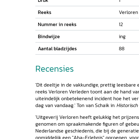
Druk
1
Reeks
Verloren
Nummer in reeks
12
Bindwijze
ing
Aantal bladzijdes
88
Recensies
'Dit deeltje in de vakkundige, prettig leesbare 
reeks Verloren Verleden toont aan de hand v
uiteindelijk onbetekenend incident hoe het ve
dag van vandaag.' Ton van Schaik in:
Historisc
'Uitgeverij Verloren heeft gelukkig het prijzens
genomen om spraakmakende figuren of gebeur
Nederlandse geschiedenis, die bij de generati
onmiddelijk een "Aha-Erlebnis" oproepen, voor