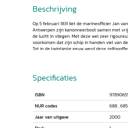
Beschrijving
Op 5 februari 1831 liet de marineofficier Jan va
Antwerpen zijn kanonneerboot samen met vri
de lucht in vliegen. Met deze wel zeer rigoure
voorkomen dat zijn schip in handen viel van de
Tot in de twintigste eeuw werd deze zelfopoff
nationale eerbied bezongen, gevierd en herdach
geschiedenis aan de Educatieve Faculteit Amst
van deze buitenissige heldendaad en de al eve
heldenverering die hier op volgde. Hij beschri
Specificaties
1830 tegen de achtergrond van de moeizame o
Verenigd Koninkrijk vanaf 1815. Hierbij besteed
de rol van Koning Willem I, aan de Tiendaagse 
ISBN
9789065
uiteindelijke afscheiding van België in 1839 en
beeldvormingstraditie rond de nationale held
NUR codes
688
,
685
Jaar van uitgave
2000