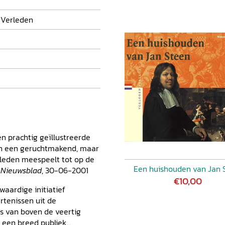
 Verleden
en prachtig geïllustreerde
an een geruchtmakend, maar
rleden meespeelt tot op de
Een huishouden van Jan 
h Nieuwsblad
, 30-06-2001
€10,00
waardige initiatief
tenissen uit de
es van boven de veertig
 een breed publiek