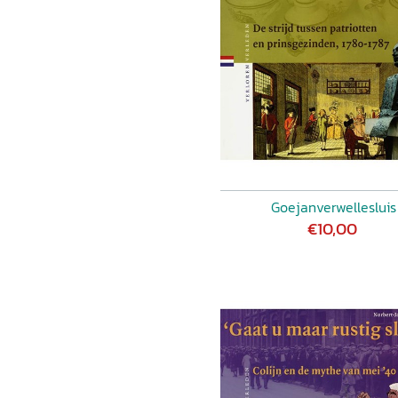
Goejanverwellesluis
€10,00