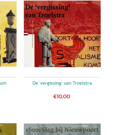
kum
De 'vergissing' van Troelstra
€10,00