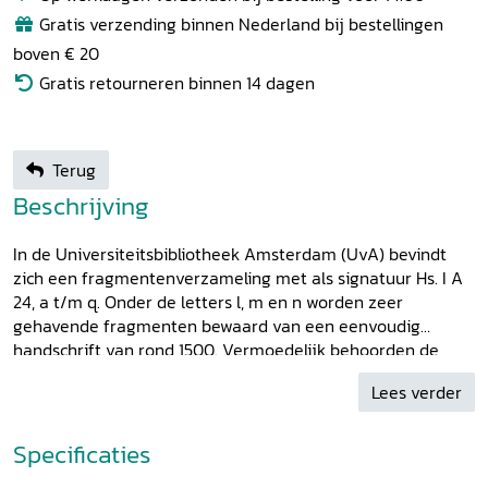
Gratis verzending binnen Nederland bij bestellingen
boven € 20
Gratis retourneren binnen 14 dagen
Terug
Beschrijving
In de Universiteitsbibliotheek Amsterdam (UvA) bevindt
zich een fragmentenverzameling met als signatuur Hs. I A
24, a t/m q. Onder de letters l, m en n worden zeer
gehavende fragmenten bewaard van een eenvoudig
handschrift van rond 1500. Vermoedelijk behoorden de
bladen tot drie fascikeltjes die ooit zijn samengebonden
Lees verder
tot een codex. De inhoud van dat boek - voorzover
bekend - is ronduit verrassend: een Middelnederlandse
vertaling van het Chanson de Roland (l), de curieuze roman
Specificaties
Jonathas ende Rosafiere
(m) en een samenraapsel van