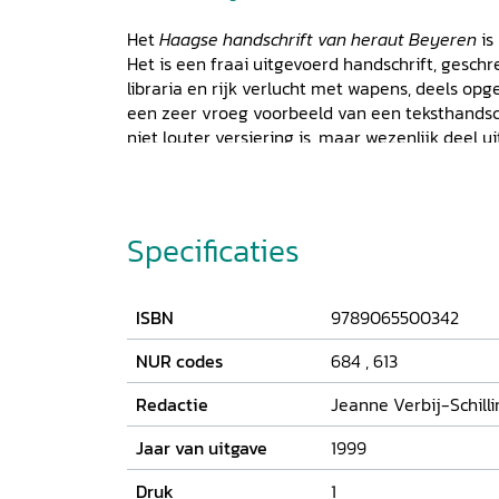
Het
Haagse handschrift van heraut Beyeren
is
Het is een fraai uitgevoerd handschrift, gesch
libraria en rijk verlucht met wapens, deels opg
een zeer vroeg voorbeeld van een teksthandsch
niet louter versiering is, maar wezenlijk deel 
de tekst. De wapentekens visualiseren macht en
opvolgende heersers in de verschillende vors
geeft het Haagse handschrift door zijn inhoud 
van de basiskennis en vaardigheden waarover 
Specificaties
rang van heraut Beyeren moest beschikken voo
ambt. Als een van de autografen van heraut Bey
een van de zeldzaam overgeleverde werkdoc
ISBN
9789065500342
middeleeuws auteur. Ondanks de beperkte om
biedt het handschrift een wijde blik op de ho
NUR codes
684
,
613
historiograaf. Rijmkronieken, genealogieën, exc
Redactie
Jeanne Verbij-Schilli
kronieken, maar ook uit Tparlement van Troyen
wisselen elkaar af. De verzameling ontstond in 
Jaar van uitgave
1999
Willem VI (1404-1417), die met de aanstelling 
uitdrukking wilde geven aan zijn status als her
Druk
1