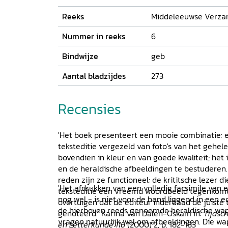
daarvoor een heraut die voordien als heraut
het Wapenboek Gelre. Tot zijn verantwoordeli
Reeks
Middeleeuwse Verza
ongetwijfeld het op schrift stellen van de Holl
Nummer in reeks
6
uitgegeven Haagse handschrift, met facsimile i
neerslag van de voorbereidende werkzaamhed
Bindwijze
geb
voor dit ambitieuze historiografische project
Aantal bladzijdes
273
Recensies
'Het boek presenteert een mooie combinatie: 
teksteditie vergezeld van foto's van het gehele 
bovendien in kleur en van goede kwaliteit; het 
en de heraldische afbeeldingen te bestuderen
reden zijn ze functioneel: de krititsche lezer d
'Het afdrukken van een volledig facsimile van e
teksteditie een vreemd woordbeeld tegenkomt,
nog wel - is niet voor de hand liggend in een 
overtuigen dat de editeur inderdaad de juiste 
de hierboven reeds genoemde heraldische wape
genoteerd.' Karina van Dalen-Oskam in:
Tijdsc
vragen natuurlijk wel om afbeeldingen. Die wa
en Letterkunde 116
(2000) 2, p. 182-183