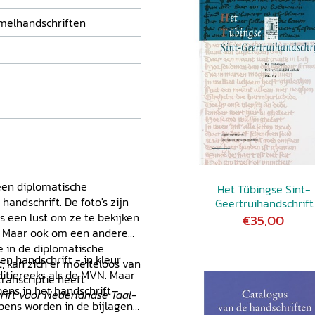
 Gelre naam had gemaakt met
jkheden behoorde
melhandschriften
andse geschiedenis. Het hier
n kleur, bevat deels de
en van heraut Beyeren
.
een diplomatische
Het Tübingse Sint-
handschrift. De foto's zijn
Geertruihandschrift
is een lust om ze te bekijken
€35,00
. Maar ook om een andere
ie in de diplomatische
en handschrift - in kleur
 kan zich er moeiteloos van
editiereeks als de MVN. Maar
transcriptie heeft
ns in het handschrift
hrift voor Nederlandse Taal-
pens worden in de bijlagen