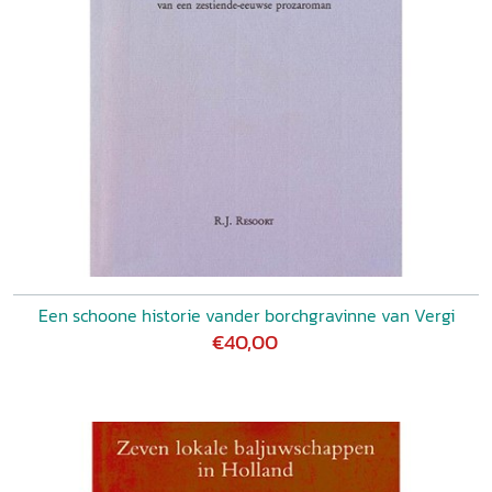
Een schoone historie vander borchgravinne van Vergi
€40,00