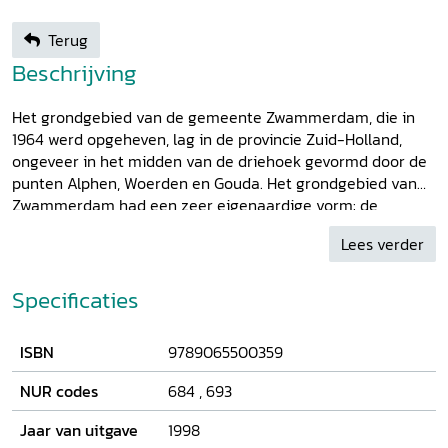
Terug
Beschrijving
Het grondgebied van de gemeente Zwammerdam, die in
1964 werd opgeheven, lag in de provincie Zuid-Holland,
ongeveer in het midden van de driehoek gevormd door de
punten Alphen, Woerden en Gouda. Het grondgebied van
Zwammerdam had een zeer eigenaardige vorm: de
dorpskom lag niet centraal, maar in de uiterste
Lees verder
noordwesthoek van de gemeente. Een ander belangrijk
bebouwd deel was vergroeid met de bebouwde kom van
Bodegraven en geheel daarop georiënteerd. Een derde
Specificaties
buurtschap van Zwammerdam was gelegen bij en gericht
op Reeuwijk. Het oude ambacht Zwammerdam van vóór de
ISBN
9789065500359
Franse tijd had in grote lijnen dezelfde grenzen. In dit boek
wordt beschreven hoe het ambacht Zwammerdam aan zijn
NUR codes
684
,
693
grenzen kwam en welke omstandigheden daarop van
invloed zijn geweest. In de eerste plaats wordt gekeken
Jaar van uitgave
1998
naar de verkrijging en vorming van het grondgebied tot