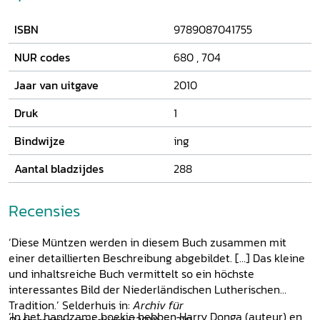
gepresenteerd, maar ook penningen van andere lutherse
gemeenten en instellingen in Nederland en de penningen
ISBN
9789087041755
van lutheranen die vanwege hun geloof uit Salzburg
moesten vluchten en zich in 1732 in Zeeland vestigden.
NUR codes
680
,
704
Daarnaast zijn lutherse avondmaalsloodjes opgenomen.
Alle penningen worden uitgebreid beschreven, waarbij ook
Jaar van uitgave
2010
aandacht wordt besteed aan de symboliek en de makers,
van wie velen zelf luthers waren. Voor- en achterzijde van
Druk
1
de penningen worden in kleur afgebeeld.
Bindwijze
ing
Aantal bladzijdes
288
Recensies
‘Diese Müntzen werden in diesem Buch zusammen mit
einer detaillierten Beschreibung abgebildet. […] Das kleine
und inhaltsreiche Buch vermittelt so ein höchste
interessantes Bild der Niederländischen Lutherischen
Tradition.’ Selderhuis in:
Archiv für
‘In het handzame boekje hebben Harry Donga (auteur) en