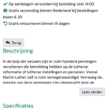
Op werkdagen verzonden bij bestelling vóór 14.00
Gratis verzending binnen Nederland bij bestellingen
boven € 20
Gratis retourneren binnen 14 dagen
Terug
Beschrijving
In de loop der eeuwen zijn er ruim honderd penningen
verschenen die betrekking hebben op de lutherse
reformatie of lutherse instellingen en personen. Vooral
Martin Luther zelf is ruim vertegenwoordigd. Verreweg de
meeste van deze penningen zijn uitgebracht door de
Amsterdamse lutherse gemeenten en instellingen. De
Lees verder
numismatische traditie is daar zo sterk, dat er ook nu nog
penningen in opdracht worden geslagen. In dit boek
worden niet alleen deze Amsterdamse penningen
Specificaties