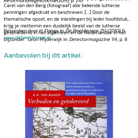
Reformationsgeschichte
(2011), p. 210
Carel van den Berg (fotograaf) alle bekende lutherse
penningen afgedrukt en beschreven. […] Door de
thematische opzet, en de inleidingen bij ieder hoofdstuk,
krijg je niettemin een duidelijk beeld van de lutherse
Besproken door H. Donga in:
De Beeldenaar
251 (2010) 6:
geschiedenis in het algemeen en de Nederlandse in het
www.debeeldenaar.nl
.
bijzonder.’ Leon Mijderwijk in:
Detectormagazine
114, p. 8
Aanbevolen bij dit artikel :