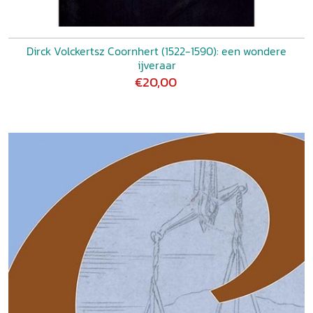
Dirck Volckertsz Coornhert (1522-1590): een wondere
ijveraar
€20,00