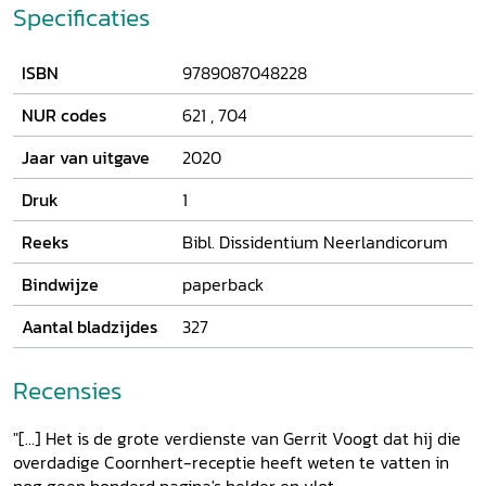
individualism made him eschew any restrictions on
Specificaties
personal religious choice. His tolerationist writings,
especially
Synod on the Freedom of Conscience
(1582) and
ISBN
9789087048228
Trial of the Killing of Heretics
(1590), were rooted in his
spiritualist belief system. He found inspiration in other
NUR codes
621
,
704
protagonists of religious freedom, such as Sebastian Franck
and Castellio, but his ideas were uniquely Coornhertian. He
Jaar van uitgave
2020
possessed an unrelenting drive to combat constraint, and
regarded himself as "God's battering ram, meant to break
Druk
1
down the prison of men's conscience".
Reeks
Bibl. Dissidentium Neerlandicorum
Bindwijze
paperback
Aantal bladzijdes
327
Recensies
"[...] Het is de grote verdienste van Gerrit Voogt dat hij die
overdadige Coornhert-receptie heeft weten te vatten in
nog geen honderd pagina's helder en vlot