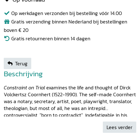
Op werkdagen verzonden bij bestelling vóór 14.00
Gratis verzending binnen Nederland bij bestellingen
boven € 20
Gratis retourneren binnen 14 dagen
Terug
Beschrijving
Constraint on Trial
examines the life and thought of Dirck
Volckertsz Coornhert (1522-1990). The self-made Coornhert
was a notary, secretary, artist, poet, playwright, translator,
theologian, but most of all, he was an intrepid
controversialist, "born to contradict", indefatigable in his
critique of the public church and sects. His main concern in
Lees verder
polemics and disputations was the defense of freedom of
conscience and advocacy of toleration. Coornhert's