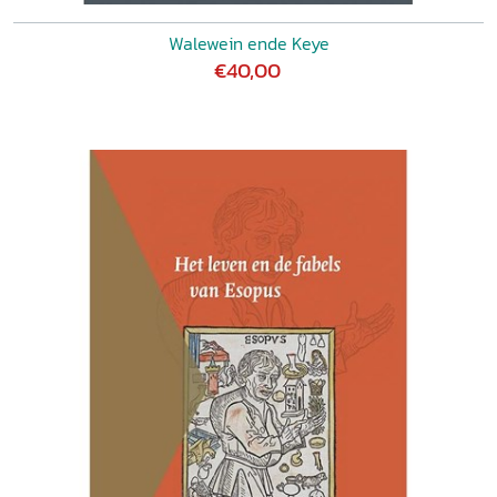
Walewein ende Keye
€40,00