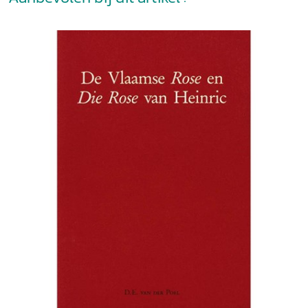
12 Bewapening aan Trojaanse kant
13 Het verloop van de strijd
14 Tot slot
Namenlijst
Biografie
Lijst van de afbeeldingen