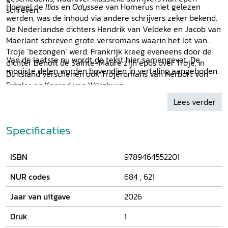
Hoewel de
Ilias
en
Odyssee
van Homerus niet gelezen
schreven.
werden, was de inhoud via andere schrijvers zeker bekend.
De Nederlandse dichters Hendrik van Veldeke en Jacob van
Maerlant schreven grote versromans waarin het lot van
Troje ‘bezongen’ werd. Frankrijk kreeg eveneens door de
Van de laatste nu wordt de tekst hier samengevat. De
dichter Benoît de Sainte-Maure zijn epos over Troje, in
mooiste delen worden bovendien in vertaling aangeboden.
Duitsland verschenen ook Trojeromans van Herbort von
Fritzlar en Konrad von Würzburg.
Lees verder
Specificaties
ISBN
9789464552201
NUR codes
684
,
621
Jaar van uitgave
2026
Druk
1