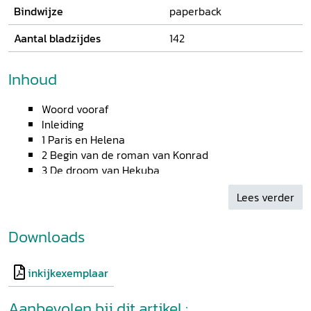
Bindwijze
paperback
Aantal bladzijdes
142
Inhoud
Woord vooraf
Inleiding
1 Paris en Helena
2 Begin van de roman van Konrad
3 De droom van Hekuba
4 De jeugd van Paris als herder
Lees verder
5 De bruiloft van Peleus en Thetis
6 Paris in Troje
7 Jeugd van Achilles en de reis van Jason naar
Downloads
Colchis
8 Eerste verwoesting van Troje
inkijkexemplaar
9 Venus komt haar belofte aan Paris na
10 Op weg naar Troje en hun aankomst aldaar
Aanbevolen bij dit artikel :
11 Menelaos wil de roof van Helena wreken