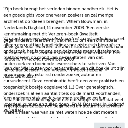
'Zijn boek brengt het verleden binnen handbereik. Het is
een goede gids voor onervaren zoekers en zal menige
archiefrat op ideeën brengen'. Willem Bouwman, in:
Nederlands Dagblad, 14 november 2003. 'Een eerste
kennismaking met dit Verloren-boek (kwaliteit
'
Op zoek naar een biografisch portret in het verleden
is niet
gegarandeerd) leerde mij dat het (...) om een onmisbaar
alleen een nuttige handleiding voor historisch biografisch
boek gaat voor iedereen die aan historisch onderzoek naar
onderzoek, het is tevens een beknopte maar uitstekende
personen uit het verleden wil doen. Werk van niveau.' Piet
methode om op grond van de resultaten van dat
Kaptein,
TV-krant,
november 2003
onderzoek een boeiende levensschets te schrijven. Van
'Van der Wiel putte voor het schrijven van dit boekje uit zijn
harte aanbevolen!' Han Vrielink, in:
Recensiebank
ervaringen als historisch onderzoeker, auteur en
historischhuis.nl
cursusdocent. Deze combinatie heeft een zeer praktisch en
toegankelijk boekje opgeleverd. (...) Over genealogisch
onderzoek is al een aantal titels op de markt voorhanden,
'een gedegen stuk werk, waarmee stellig velen hun
maar deze handleiding gaat net dat stapje verder dat veel
voordeel kunnen en zullen doen.' Ph.M. Bosscher in:
Holland
vrijetijdsgenealogen en beginnend amateurhistorici willen
36
(2004).
maken, maar waarvan ze niet weten hoe ze dat moeten
aanpakken. (...) Ervaren historici hoeven deze handleiding
echter niet helemaal links te laten liggen, zij zullen veel
Lees verder