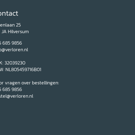
ontact
renlaan 25
1 JA Hilversum
5 685 9856
o@verloren.nl
K: 32039230
W: NL805459716B01
r vragen over bestellingen:
5 685 9856
tel@verloren.nl