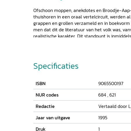
Ofschoon moppen, anekdotes en Broodje-Aap-v
thuishoren in een oraal vertelcircuit, werden a
grappen en grollen verzameld en in boekvorm
men dat dit de literatuur van het volk was, 
realistische karakter. Dit standpunt is inmiddels
tegenwoordig genoten in de Middeleeuwen alle
van deze verhalen. Daar handschriften uitslu
door kapitaalkrachtige lieden (adel en rijke bur
opdracht gegeven hebben om dergelijke verhalen
Specificaties
dit boekje vertelt Ludo Jongen tien middel
ISBN
9065500197
NUR codes
684
,
621
Redactie
Vertaald door 
Jaar van uitgave
1995
Druk
1