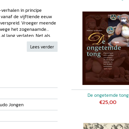
erhalen in principe
l vanaf de vijftiende eeuw
 verspreid. Vroeger meende
vanwege het zogenaamde
 al lang verlaten. Net als
 lagen van de bevolking
Lees verder
itend betaald konden worden
gers) zullen zij ook wel
 op schrift te stellen. In
eeuwse moppen na.
De ongetemde tong
€25,00
Ludo Jongen