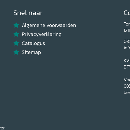
Snel naar
C
To
Algemene voorwaarden
121
Privacyverklaring
03
Catalogus
inf
Sitemap
KV
BT
Voo
03
bes
ver