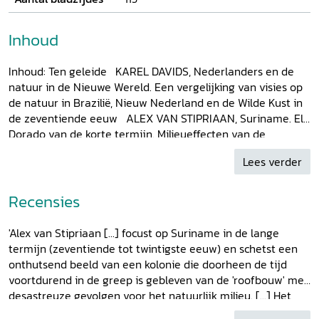
Inhoud
Inhoud: Ten geleide KAREL DAVIDS, Nederlanders en de
natuur in de Nieuwe Wereld. Een vergelijking van visies op
de natuur in Brazilië, Nieuw Nederland en de Wilde Kust in
de zeventiende eeuw ALEX VAN STIPRIAAN, Suriname. El
Dorado van de korte termijn. Milieueffecten van de
exploitatie van de natuurlijke rijkdommen, 17e-20e eeuw
Lees verder
PETER BOOMGAARD, Droefenis en duurzaamheid. Beheer
en exploitatie van de bossen op Java onder Daendels
(1808-1810) PATRICIA VAN SCHUYLENBERGH,
Recensies
Wetenschappelijke netwerken en voorbeelden van
Belgisch-Nederlandse uitwisselingen (1885-1940)
'Alex van Stipriaan [...] focust op Suriname in de lange
Recensies English Abstracts
termijn (zeventiende tot twintigste eeuw) en schetst een
onthutsend beeld van een kolonie die doorheen de tijd
voortdurend in de greep is gebleven van de 'roofbouw' met
desastreuze gevolgen voor het natuurlijk milieu. [...] Het
werk van Patricia van Schuylenbergh [...] over natuurbeleid