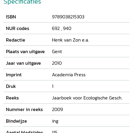
Specificaties
exotische naturalia. De invloed was trouwens niet altijd
negatief. In Indonesië werd al onder Daendels een vorm
ISBN
9789038215303
van Staatsbosbeheer ingesteld en elders werden
initiatieven ontplooid om de natuur te beschermen. Met de
NUR codes
692
,
940
keuze voor dit onderwerp sluit de redactie van JEG aan bij
internationaal gevoerde discussies onder historici over de
Redactie
Henk van Zon e.a.
betekenis van exotische streken voor landen in Europa (en
omgekeerd).
Plaats van uitgave
Gent
Jaar van uitgave
2010
Imprint
Academia Press
Druk
1
Reeks
Jaarboek voor Ecologische Gesch.
Nummer in reeks
2009
Bindwijze
ing
Aantal bladzijdes
115