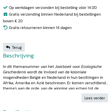
Op werkdagen verzonden bij bestelling vóór 14.00
Gratis verzending binnen Nederland bij bestellingen
boven € 20
Gratis retourneren binnen 14 dagen
Terug
Beschrijving
In dit themanummer van het
Jaarboek voor Ecologische
Geschiedenis
wordt de invloed van de koloniale
mogendheden België en Nederland in hun bezittingen in
Afrika, Amerika en Azië beschreven. Er komen verschillende
thema's aan de orde: van de winning van ertsen tot de
uitputting van landbouwgronden, van de beelden die onze
Lees verder
voorouders zich vormden van de gebieden overzee - en de
invloed die deze beelden hadden op hun eigen kijk op
bijvoorbeeld natuur - tot de vorming van collecties van