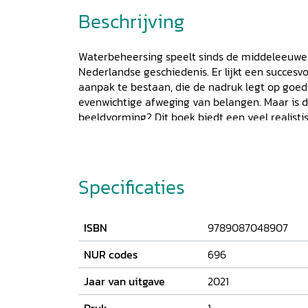
Beschrijving
Waterbeheersing speelt sinds de middeleeuwen
Nederlandse geschiedenis. Er lijkt een succesv
aanpak te bestaan, die de nadruk legt op go
evenwichtige afweging van belangen. Maar is 
beeldvorming? Dit boek biedt een veel realisti
samenwerking en streven naar consensus, maa
en moeizame conflicten. Milja van Tielhof bied
het Nederlandse waterbeheer door het in zijn h
plaatsen en de bestuurscultuur centraal te stell
Specificaties
vormen van participatie en manieren waarop
konden uitoefenen. Wie gaven het waterbehee
daarbij? En wat was de invloed van bredere hi
ISBN
9789087048907
geschiedenis van waterstaat en waterschappe
grote thema’s in de Nederlandse geschiedschri
NUR codes
696
verstedelijking, de welvaart van de Gouden Eeu
Jaar van uitgave
2021
transformatie van het boerenbedrijf en de mer
van de Republiek. Door deze benadering stelt 