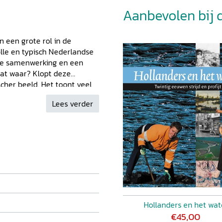
Aanbevolen bij di
 een grote rol in de
olle en typisch Nederlandse
ede samenwerking en een
dat waar? Klopt deze
scher beeld. Het toont veel
r ook vaak belangenstrijd
Lees verder
t een nieuw perspectief op
istorische context te
en. Zij kijkt vooral naar
 belanghebbenden invloed
r vorm? Welke regels golden
storische ontwikkelingen? De
n wordt verbonden aan
jving, zoals de vroege
w, de ingrijpende
kwaardige staatsinrichting
Hollanders en het wat
Consensus en conflict een
€45,00