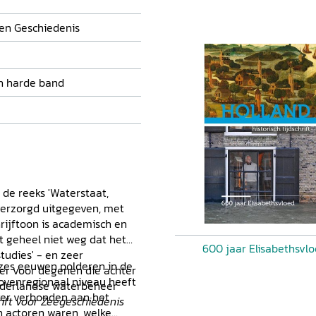
r de populaire
 en Geschiedenis
n harde band
n de reeks 'Waterstaat,
d verzorgd uitgegeven, met
rijftoon is academisch en
t geheel niet weg dat het
600 jaar Elisabethsvl
tudies' - en zeer
 zes eeuwen polderen in de
der voor degenen die achter
bovenregionaal niveau heeft
Nederlandse waterbeheer
eker verbonden aan het
rift voor Zeegeschiedenis
n actoren waren, welke