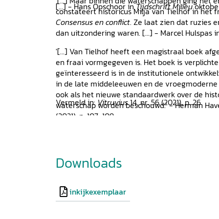
'[...] Maar binnen die waterschappen ging het e
[...] - Hans Opschoor in
Tijdschrift Milieu
oktober
constateert historicus Milja van Tielhof in het
Consensus en conflict
. Ze laat zien dat ruzies 
dan uitzondering waren. [...] - Marcel Hulspas 
'[...] Van Tielhof heeft een magistraal boek afg
en fraai vormgegeven is. Het boek is verplichte
geïnteresseerd is in de institutionele ontwikk
in de late middeleeuwen en de vroegmoderne ti
ook als het nieuwe standaardwerk over de hist
Vermeld in:
Vitruvius
14, nr. 56 (2021), p. 26
waterschap worden beschouwd.' - Herman Hav
(2021), p. 107-109
Downloads
inkijkexemplaar