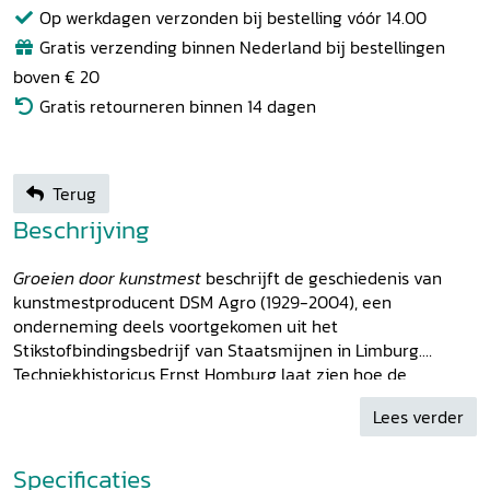
Op werkdagen verzonden bij bestelling vóór 14.00
Gratis verzending binnen Nederland bij bestellingen
boven € 20
Gratis retourneren binnen 14 dagen
Terug
Beschrijving
Groeien door kunstmest
beschrijft de geschiedenis van
kunstmestproducent DSM Agro (1929-2004), een
onderneming deels voortgekomen uit het
Stikstofbindingsbedrijf van Staatsmijnen in Limburg.
Techniekhistoricus Ernst Homburg laat zien hoe de
geschiedenis van de kunstmestproductie van DSM over
Lees verder
meer gaat dan het bedrijf zelf: veranderingen in de
verhoudingen tussen overheid, landbouw en industrie
komen aan bod, evenals Derde Wereldvraagstukken, de
Specificaties