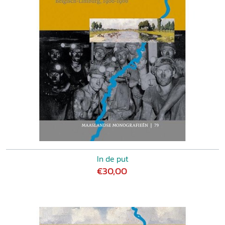
In de put
€30,00