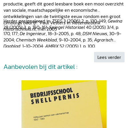
productie, geeft dit goed leesbare boek een mooi overzicht
van sociale, maatschappelijke en economische
ontwikkelingen van de twintigste eeuw rondom een groot
Verder gesignaleerd in:
TSEG
3 (2006) 2, p. 130-149;
Gewina
Limburgs bedrijf.´ Paul Vesters in:
Recensiebank
28 (2005) 3, p. 160-161;
Spiegel Historiael
40 (2005) 3/4, p.
historischhuis.nl
, mei 2005
170, 177;
De Ingenieur
, 18-3-2005, p. 48;
DSM Nieuws
, 30-9-
2004;
Chemisch Weekblad
, 9-10-2004, p. 35;
Agrarisch
Dagblad
, 1-10-2004;
AMBIX
52 (2005) 1, p. 100.
Lees verder
Aanbevolen bij dit artikel :