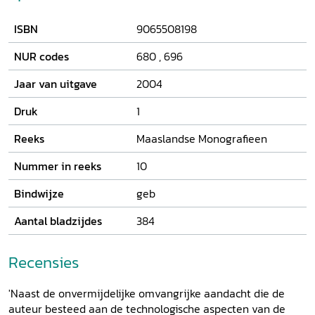
relaties tussen landbouw en milieu, en economische
verschuivingen op mondiale schaal. Naast deze 'buitenkant'
ISBN
9065508198
is er een minstens zo interessante 'binnenkant': het verhaal
van de werklieden, ingenieurs en verkopers. Er wordt
NUR codes
680
,
696
aandacht besteed aan veranderingen op het gebied van
rekrutering en opleidingen, de opkomst van
Jaar van uitgave
2004
procesautomatisering, aardverschuivingen op het terrein
van logistiek en transport en veranderingen in de
Druk
1
hiërarchische verhoudingen en bedrijfscultuur.
Reeks
Maaslandse Monografieen
Nummer in reeks
10
Bindwijze
geb
Aantal bladzijdes
384
Recensies
'Naast de onvermijdelijke omvangrijke aandacht die de
auteur besteed aan de technologische aspecten van de