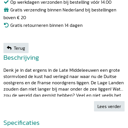
Op werkdagen verzonden bij bestelling vóór 14.00
Gratis verzending binnen Nederland bij bestellingen
boven € 20
Gratis retourneren binnen 14 dagen
Terug
Beschrijving
Denk je in dat ergens in de Late Middeleeuwen een grote
stormvloed de kust had verlegd naar waar nu de Duitse
oostgrens en de Franse noordgrens liggen. De Lage Landen
zouden dan niet langer bij maar onder de zee liggen! Wat
zou de wereld dan gemist hebben? Veel en niet veelis het
juiste antwoord - want allicht zouden sommige vondsten
Lees verder
die ooit in de Nederlanden gebeurden, elder
plaatsgevonden hebben. Op een feestavond is zo'n
denkoefening wel leuk en ook zinvol, zeker als je ze
Specificaties
overlaat aan mensen die een gedegen kennis van het