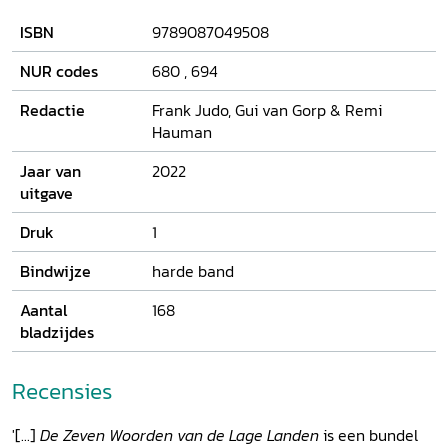
verleden combineren met een tegendraadse blik op het
ISBN
9789087049508
heden. Daarom heeft het Algemeen-Nederlands Verbond,
bij gelegenheid van zijn eigen 125ste verjaardag en die van
NUR codes
680
,
694
haar verenigingsblad
Neerlandia
, zeven auteurs gevraagd
de kern van de Lage Landen samen te vatten rond
Redactie
Frank Judo, Gui van Gorp & Remi
evenveel woorden:
God, water, taal, vrjheid, smaak, weven
Hauman
en
muziek
. Het resultaat leest als iets tussen een Hollands
stilleven en een fantasie van Jeroen Bosch.
Jaar van
2022
uitgave
Druk
1
Bindwijze
harde band
Aantal
168
bladzijdes
Recensies
'[...]
De Zeven Woorden van de Lage Landen
is een bundel