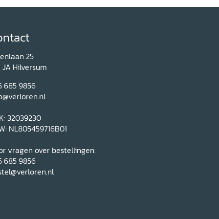
ontact
renlaan 25
1 JA Hilversum
5 685 9856
o@verloren.nl
K: 32039230
W: NL805459716B01
r vragen over bestellingen:
5 685 9856
tel@verloren.nl