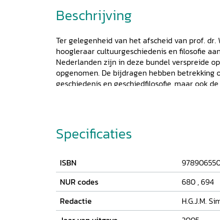
Beschrijving
Ter gelegenheid van het afscheid van prof. dr. 
hoogleraar cultuurgeschiedenis en filosofie aa
Nederlanden zijn in deze bundel verspreide op
opgenomen. De bijdragen hebben betrekking op 
geschiedenis en geschiedfilosofie, maar ook de c
De bundel bevat tevens enkele artikelen over de
Collingwood: Van der Dussen is internationaal
onderzoek naar diens theorieën en heeft enke
Collingwoods geschiedfilosofische werken ver
Specificaties
ISBN
97890655
NUR codes
680
,
694
Redactie
H.G.J.M. Si