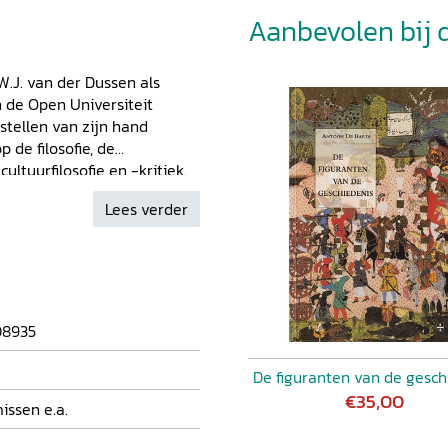
Aanbevolen bij di
W.J. van der Dussen als
n de Open Universiteit
stellen van zijn hand
de filosofie, de
ultuurfilosofie en -kritiek.
 Engelse filosoof R.G.
Lees verder
 bekend vanwege zijn
le herziene uitgaven van
zorgd.
08935
De figuranten van de gesch
€35,00
missen e.a.