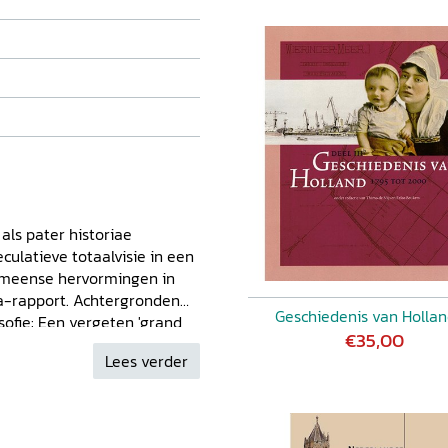
 als pater historiae
culatieve totaalvisie in een
rmeense hervormingen in
ca-rapport. Achtergronden
Geschiedenis van Hollan
sofie: Een vergeten 'grand
€35,00
 Collingwood over proces,
Lees verder
ext van Collingwood's 're-
 Identiteit en geschiedenis
osofie: Historisch besef in
riëntatie in de