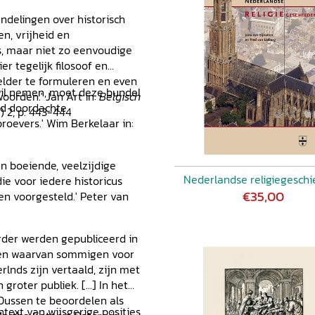
e (on)gelijkwaardigheid van
ndelingen over historisch
ltuurwetenschappen
en, vrijheid en
elijkheid voor toekomstige
s, maar niet zo eenvoudige
ale bijdrage aan het
r tegelijk filosoof en
 van Galina Starovoitova
elder te formuleren en even
tkracht?
Bibliografie van de
i wil nemen, moet deze bundel
woorden.' Jan Art in:
Belgisch
oed doordachte
) 2, p. 443-444
roevers.' Wim Berkelaar in:
en boeiende, veelzijdige
Nederlandse religiegeschi
ie voor iedere historicus
€35,00
en voorgesteld.' Peter van
erder werden gepubliceerd in
d en waarvan sommigen voor
rlnds zijn vertaald, zijn met
roter publiek. [...] In het
Dussen te beoordelen als
text van wijsgerige posities