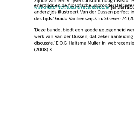
zijnde van een vrijwel constant hoog niveau.' 
enerzijds en de filosofische vooronderstelling
www.historischhuis.nl/recensiebank
januari 20
anderzijds illustreert Van der Dussen perfect i
des tijds.' Guido Vanheeswijck in:
Streven
74 (2
'Deze bundel biedt een goede gelegenheid we
werk van Van der Dussen, dat zeker aanleiding
discussie.' E.O.G. Haitsma Mulier in: webrecens
(2008) 3.