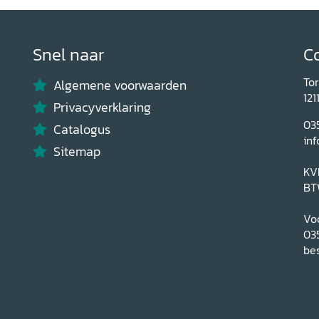
Snel naar
C
To
Algemene voorwaarden
121
Privacyverklaring
03
Catalogus
inf
Sitemap
KV
BT
Voo
03
bes