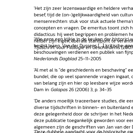
geschiedenis Beschaving in het geding. Over d
'Het zijn zeer lezenswaardige en heldere verha
culturen en beschavingen De aard van de cu
besef, tijd de (on-)gelijkwaardigheid van cultur
Verantwoordelijkheid en vrijheid: Verantwoord
mensenrechten: stuk voor stuk actuele thema'
generaties Het recht om vrij te zijn. Een liber
concepten en vragen. De emeritus toont zich hie
permanente mensenrechtendebat Bij de dood
didacticus: hij weet begrippen en problemen h
De oorlog in Joegoslavië: daadkracht of praa
'Wie eens een kijkje in de keuken der historic
helder zijn eigen, liberale standpunt te verant
publicaties van W.J. van der Dussen
Register
beslist lezen. Van der Dussens [...] kritische, g
Tijdschrift voor Filologie en Geschiedeni
s (2007
beschouwingen verdienen een publiek van fijnp
Nederlands Dagblad
25-11-2005
'Al met al is "de geschiedenis en beschaving" e
bundel, die op veel spannende vragen ingaat, d
van belang zijn en hier op leesbare wijze word
Dam in:
Galapas
26 (2006) 3, p. 34-35
'De anders moeilijk traceerbare studies, die e
diverse tijdschriften in binnen- en buitenlan
deze gelegenheid door de schrijver in het Nede
deze publicatie toegankelijk geworden voor een g
algemeen zijn de geschriften van Jan van der 
'Deze dubbele aandacht voor de historische con