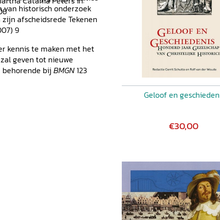
Martha Catania Peters in:
en van historisch onderzoek
06
n zijn afscheidsrede Tekenen
007) 9
er kennis te maken met het
 zal geven tot nieuwe
ie behorende bij
BMGN
123
Geloof en geschieden
€30,00