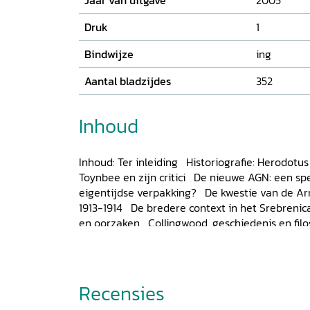
Jaar van uitgave
2005
Druk
1
Bindwijze
ing
Aantal bladzijdes
352
Inhoud
Inhoud: Ter inleiding Historiografie: Herodotus
Toynbee en zijn critici De nieuwe AGN: een spe
eigentijdse verpakking? De kwestie van de A
1913-1914 De bredere context in het Srebreni
en oorzaken Collingwood, geschiedenis en filo
theorist'? De actualiteit van R.G. Collingwood
vooruitgang en beschaving De filosofische cont
enactment'-theorie Geschiedenis en filosofie
De historicus en zijn bewijsmateriaal Cultuurfil
Recensies
crisis De tijd in perspectief. Zoeken naar een o