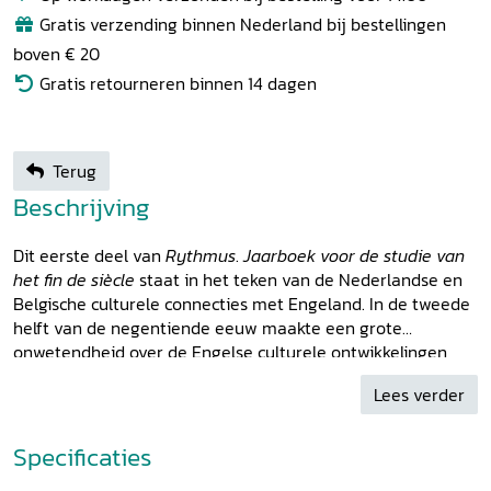
Gratis verzending binnen Nederland bij bestellingen
boven € 20
Gratis retourneren binnen 14 dagen
Terug
Beschrijving
Dit eerste deel van
Rythmus
.
Jaarboek voor de studie van
het fin de siècle
staat in het teken van de Nederlandse en
Belgische culturele connecties met Engeland. In de tweede
helft van de negentiende eeuw maakte een grote
onwetendheid over de Engelse culturele ontwikkelingen
plaats voor een directere en bredere receptie van de
Lees verder
Engelse cultuur. Deze bundel verkent de impact van
Engelse kunstvernieuwingen op de opvattingen over
architectuur, kunst en literatuur ten tijde van het fin de
Specificaties
siècle, en de weerslag daarvan op de Nederlandse en