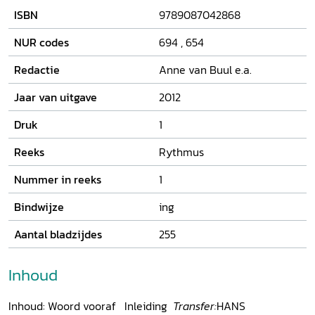
Belgische culturele productie. Centraal staan de culturele
ISBN
9789087042868
recipiënten - critici, academici, literatoren, vertalers,
kunstenaars en architecten - die deze overdracht en
NUR codes
694
,
654
integratie bewerkstelligden. De auteurs geven een levendig
beeld van de cultuurbemiddelaars die ervoor zorgden dat
Redactie
Anne van Buul e.a.
de Engelse culturele vernieuwingen zich rond 1900 als
lopende vuurtjes in de Lage landen verspreidden.
Jaar van uitgave
2012
Druk
1
Reeks
Rythmus
Nummer in reeks
1
Bindwijze
ing
Aantal bladzijdes
255
Inhoud
Inhoud: Woord vooraf Inleiding
Transfer:
HANS