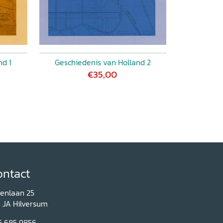
nd 1
Geschiedenis van Holland 2
€35,00
ontact
renlaan 25
1 JA Hilversum
5 685 9856