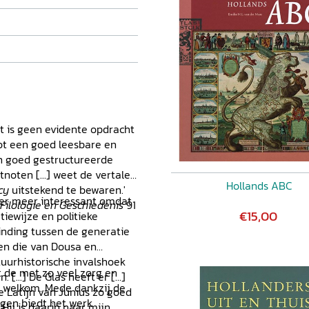
Het is geen evidente opdracht
ot een goed leesbare en
en goed gestructureerde
tnoten [...] weet de vertaler
Hollands ABC
cy
uitstekend te bewaren.'
nder meer interessant omdat
 Filologie en Geschiedenis
91
€15,00
tiewijze en politieke
nding tussen de generatie
 en die van Dousa en
tuurhistorische invalshoek
t de met zo veel zorg en
...] De Glas heeft er [...]
 welkom. Mede dankzij de
 Latijn van Junius zo goed
ngen biedt het werk
Hij is daarin naar mijn