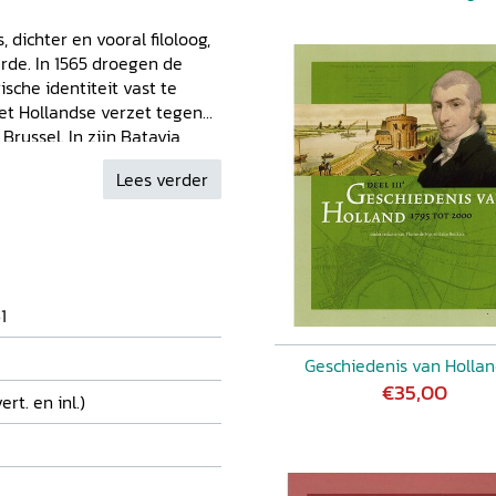
 dichter en vooral filoloog,
erde. In 1565 droegen de
sche identiteit vast te
het Hollandse verzet tegen
russel. In zijn Batavia
ijvers, vooral Tacitus'
Lees verder
ordt geïdentificeerd als
(water)grenzen én de
monumentale samenvatting
 het zelfbeeld van Holland
 een kleurrijk beeld van
n 34 steden met hun
1
 verscheen postuum in 1588
rlands. In de inleiding bij
Geschiedenis van Hollan
gronden beschreven.
€35,00
ert. en inl.)