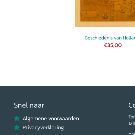
Geschiedenis van Holla
€35,00
Snel naar
C
To
Algemene voorwaarden
121
Privacyverklaring
03