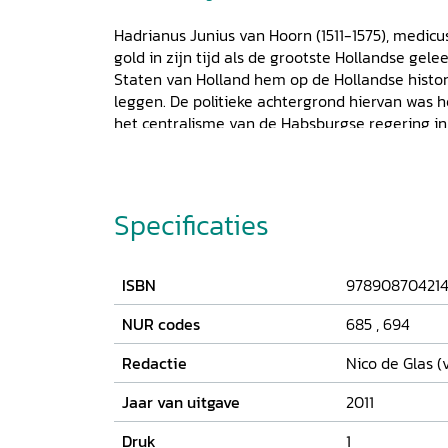
Hadrianus Junius van Hoorn (1511-1575), medicus,
gold in zijn tijd als de grootste Hollandse gele
Staten van Holland hem op de Hollandse histori
leggen. De politieke achtergrond hiervan was 
het centralisme van de Habsburgse regering in B
baseert de humanist Junius zich op antieke schr
herontdekte
Historiën
en
Germania
. Holland w
Tacitus' 'Eiland der Bataven', waarvan het de 
kwaliteiten had geërfd. Junius' boek is een 
Specificaties
van de Bataafse Mythe, die in de Gouden Eeuw
en de Republiek beïnvloedde. Het geeft tevens
Habsburgs en continentaal Holland en van zij
ISBN
978908704214
culturele en economische rijkdommen. Batavia
en is nu voor het eerst vertaald in modern Nede
NUR codes
685
,
694
deze vertaling worden de historische achter
Redactie
Nico de Glas (v
Jaar van uitgave
2011
Druk
1