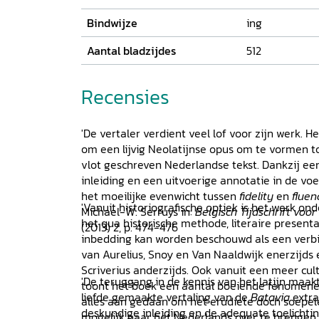
Bindwijze
ing
Aantal bladzijdes
512
Recensies
'De vertaler verdient veel lof voor zijn werk. 
om een lijvig Neolatijnse opus om te vormen t
vlot geschreven Nederlandse tekst. Dankzij e
inleiding en een uitvoerige annotatie in de voe
het moeilijke evenwicht tussen
fidelity
en
fluen
'Vanuit historiografische optiek is het werk o
Michael-W. Serruys in:
Belgisch Tijdschrift voor
het qua historische methode, literaire presenta
(2013) 2, p. 474-476
inbedding kan worden beschouwd als een verbi
van Aurelius, Snoy en Van Naaldwijk enerzijds
Scriverius anderzijds. Ook vanuit een meer cul
'De teruggang in de kennis van het latijn maak
toont het boek een aantal boeiende fenomenen. [
liefde gemaakte vertaling van de
Batavia
extra
alles aan gedaan om het erudiete doch soepele
deskundige inleiding en de adequate toelichti
mogelijk naar het Nederlands over te brengen. 