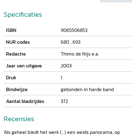
hoofdkantoren, universiteiten en kunstcentra was Holland
globalisering - misschien meer wens dan werkelijkheid?
in menig opzicht de spil waar Nederland om draaide
Specificaties
ISBN
9065506853
NUR codes
680
,
693
Redactie
Thimo de Nijs e.a.
Jaar van uitgave
2003
Druk
1
Bindwijze
gebonden in harde band
Aantal bladzijdes
372
Recensies
'Als geheel biedt het werk (...) een weids panorama, op