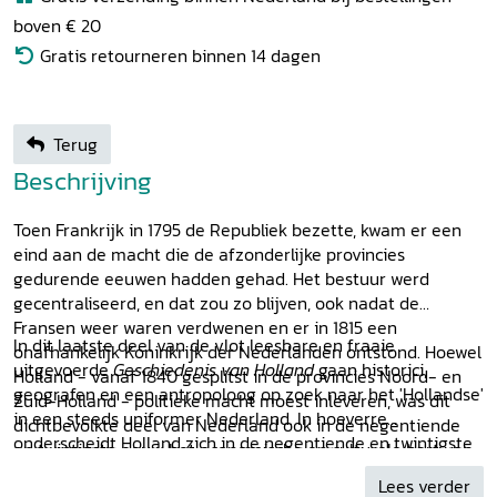
boven € 20
Gratis retourneren binnen 14 dagen
Terug
Beschrijving
Toen Frankrijk in 1795 de Republiek bezette, kwam er een
eind aan de macht die de afzonderlijke provincies
gedurende eeuwen hadden gehad. Het bestuur werd
gecentraliseerd, en dat zou zo blijven, ook nadat de
Fransen weer waren verdwenen en er in 1815 een
In dit laatste deel van de vlot leesbare en fraaie
onafhankelijk Koninkrijk der Nederlanden ontstond. Hoewel
uitgevoerde
Geschiedenis van Holland
gaan historici,
Holland - vanaf 1840 gesplitst in de provincies Noord- en
geografen en een antropoloog op zoek naar het 'Hollandse'
Zuid-Holland - politieke macht moest inleveren, was dit
in een steeds uniformer Nederland. In hoeverre
dichtbevolkte deel van Nederland ook in de negentiende
onderscheidt Holland zich in de negentiende en twintigste
en twintigste eeuw het economische en culturele hart van
eeuw nog van de omringende provincies? Is er sprake van
Nederland. Met zijn grote steden, (lucht)havens,
Lees verder
één Holland? Of is het typisch 'Hollandse' - in deze tijd van