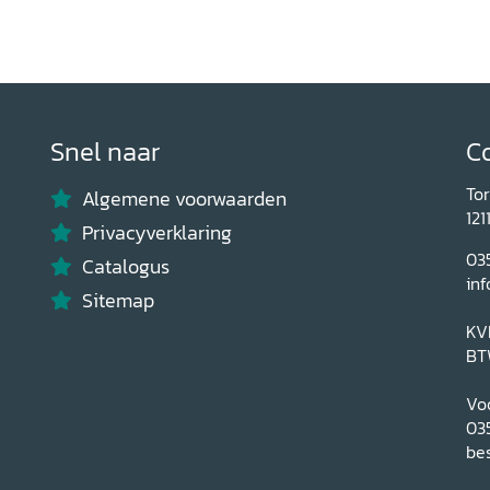
Snel naar
C
To
Algemene voorwaarden
121
Privacyverklaring
03
Catalogus
inf
Sitemap
KV
BT
Voo
03
bes