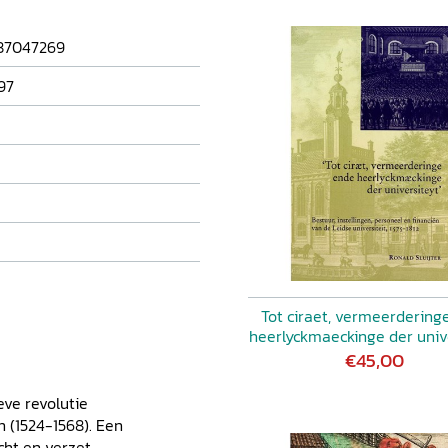
87047269
97
Tot ciraet, vermeerdering
heerlyckmaeckinge der univ
€45,00
ieve revolutie
n (1524-1568). Een
cht en verzet