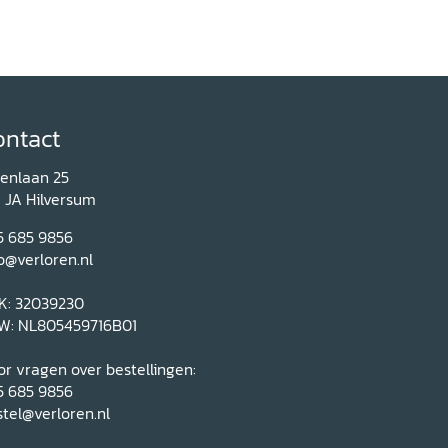
ontact
renlaan 25
1 JA Hilversum
5 685 9856
o@verloren.nl
K: 32039230
W: NL805459716B01
r vragen over bestellingen:
5 685 9856
tel@verloren.nl