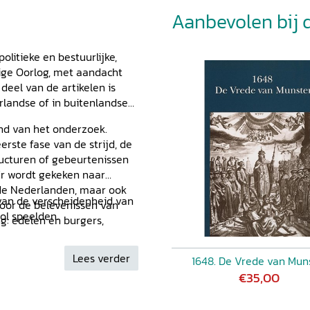
Aanbevolen bij di
olitieke en bestuurlijke,
rige Oorlog, met aandacht
 deel van de artikelen is
rlandse of in buitenlandse
and van het onderzoek.
ste fase van de strijd, de
ucturen of gebeurtenissen
 Er wordt gekeken naar
n de Nederlanden, maar ook
van de verscheidenheid van
voor de belevenissen van
 rol speelden.
g: edelen en burgers,
Lees verder
1648. De Vrede van Mun
€35,00