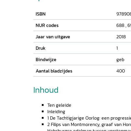
ISBN
97890
NUR codes
688
,
6
Jaar van uitgave
2018
Druk
1
Bindwijze
geb
Aantal bladzijdes
400
Inhoud
Ten geleide
Inleiding
1 De Tachtigjarige Oorlog: een progress
2 Filips van Montmorency, graaf van Hor
Habsburgse edelman tussen vorstenma