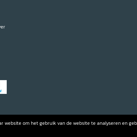
ver
haar website om het gebruik van de website te analyseren en ge
gemene voorwaarden
Privacybeleid
Retourneren