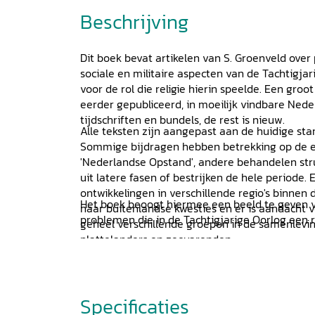
Beschrijving
Dit boek bevat artikelen van S. Groenveld over p
sociale en militaire aspecten van de Tachtigja
voor de rol die religie hierin speelde. Een groot
eerder gepubliceerd, in moeilijk vindbare Nede
tijdschriften en bundels, de rest is nieuw.
Alle teksten zijn aangepast aan de huidige st
Sommige bijdragen hebben betrekking op de eer
'Nederlandse Opstand', andere behandelen str
uit latere fasen of bestrijken de hele periode.
ontwikkelingen in verschillende regio's binne
Het boek beoogt hiermee een beeld te geven 
naar buitenlandse kwesties en er is aandacht 
problemen die in de Tachtigjarige Oorlog een
geheel verschillende groepen in de samenlevin
plattelanders en zeevarenden.
Specificaties