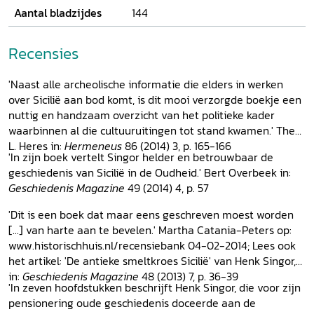
Aantal bladzijdes
144
Recensies
'Naast alle archeolische informatie die elders in werken
over Sicilië aan bod komt, is dit mooi verzorgde boekje een
nuttig en handzaam overzicht van het politieke kader
waarbinnen al die cultuuruitingen tot stand kwamen.' Thea
L. Heres in:
Hermeneus
86 (2014) 3, p. 165-166
'In zijn boek vertelt Singor helder en betrouwbaar de
geschiedenis van Sicilië in de Oudheid.' Bert Overbeek in:
Geschiedenis Magazine
49 (2014) 4, p. 57
'Dit is een boek dat maar eens geschreven moest worden
[...] van harte aan te bevelen.' Martha Catania-Peters op:
www.historischhuis.nl/recensiebank 04-02-2014; Lees ook
het artikel: 'De antieke smeltkroes Sicilië' van Henk Singor,
in:
Geschiedenis Magazine
48 (2013) 7, p. 36-39
'In zeven hoofdstukken beschrijft Henk Singor, die voor zijn
pensionering oude geschiedenis doceerde aan de