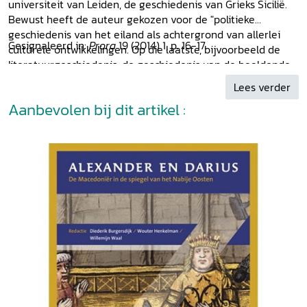
universiteit van Leiden, de geschiedenis van Grieks Sicilië.
Bewust heeft de auteur gekozen voor de "politieke
geschiedenis van het eiland als achtergrond van allerlei
Gesignaleerd in:
Prora
19 (2014) 1, p. 16-17
.
culturele ontwikkelingen. Op die laatste, bijvoorbeeld de
literatuurgeschiedenis, de geschiedenis van de beeldende
kunst, van de religie enzovoorts" (p. 7) gaat de auteur "in
Lees verder
bescheiden mate" in. [...] Het boekje is zeer geschikt om
Aanbevolen bij dit artikel :
enige orde te scheppen in de nogal chaotische
geschiedenis van Grieks Sicilië. [...] Een must voor elke
Sicilië-ganger!' Annet van Wiechen op:
www.oudweb.nl