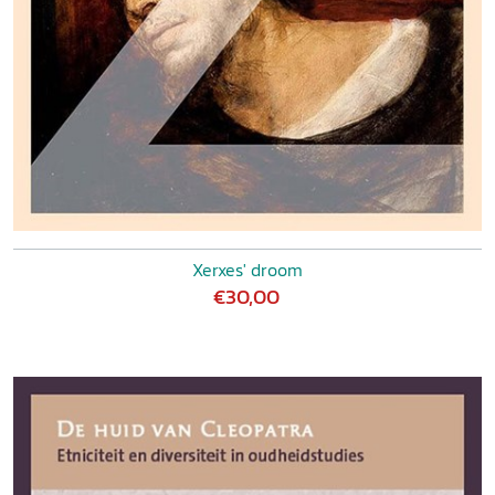
Xerxes' droom
€30,00