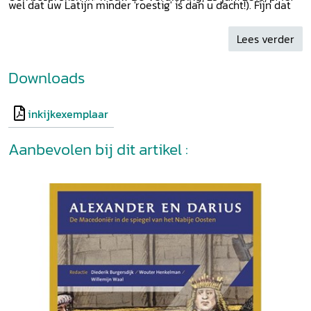
wel dat uw Latijn minder 'roestig' is dan u dacht!). Fijn dat
er zoveel aandacht is besteed aan deze – onterecht vrij
onbekende – laat-Romeinse roman! Aanrader!' Drs. A. van
Lees verder
Wiechen via:
oudweb.nl
, 4 augustus 2018
Downloads
inkijkexemplaar
Aanbevolen bij dit artikel :