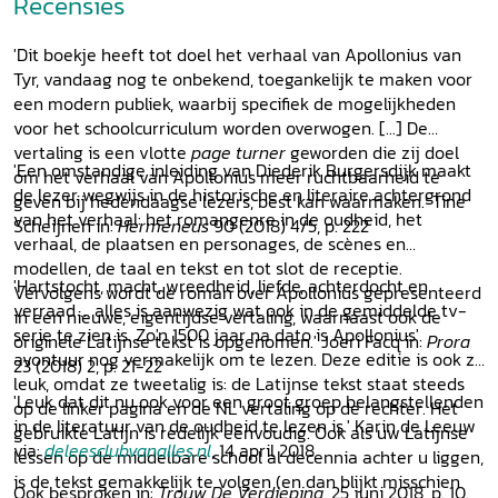
Recensies
'Dit boekje heeft tot doel het verhaal van Apollonius van
Tyr, vandaag nog te onbekend, toegankelijk te maken voor
een modern publiek, waarbij specifiek de mogelijkheden
voor het schoolcurriculum worden overwogen. [...] De
vertaling is een vlotte
page turner
geworden die zij doel
'Een omstandige inleiding van Diederik Burgersdijk maakt
om het verhaal van Apollonius meer ruchtbaarheid te
de lezer wegwijs in de historische en literaire achtergrond
geven bij hedendaagse lezers, best kan waarmaken.' Tine
van het verhaal: het romangenre in de oudheid, het
Scheijnen in:
Hermeneus
90 (2018) 4/5, p. 222
verhaal, de plaatsen en personages, de scènes en
modellen, de taal en tekst en tot slot de receptie.
'Hartstocht, macht, wreedheid, liefde, achterdocht en
Vervolgens wordt de roman over Apollonius gepresenteerd
verraad ... alles is aanwezig wat ook in de gemiddelde tv-
in een nieuwe, eigentijdse vertaling, waarnaast ook de
serie te zien is. Zo'n 1500 jaar na dato is Apollonius'
originele Latijnse tekst is opgenomen.' Joeri Facq in:
Prora
avontuur nog vermakelijk om te lezen. Deze editie is ook zo
23 (2018) 2, p. 21-22
leuk, omdat ze tweetalig is: de Latijnse tekst staat steeds
'Leuk dat dit nu ook voor een groot groep belangstellenden
op de linker pagina en de NL vertaling op de rechter. Het
in de literatuur van de oudheid te lezen is.' Karin de Leeuw
gebruikte Latijn is redelijk eenvoudig. Ook als uw Latijnse
via:
deleesclubvanalles.nl
, 14 april 2018
lessen op de middelbare school al decennia achter u liggen,
is de tekst gemakkelijk te volgen (en dan blijkt misschien
Ook besproken in:
Trouw
De Verdieping
, 25 juni 2018, p. 10.