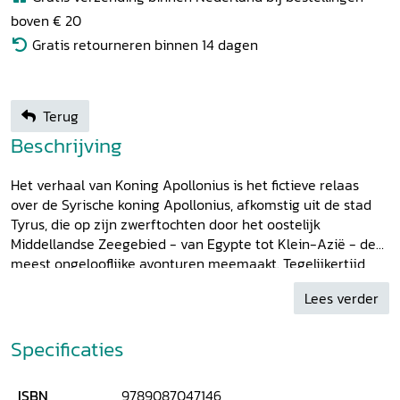
boven € 20
Gratis retourneren binnen 14 dagen
Terug
Beschrijving
Het verhaal van Koning Apollonius is het fictieve relaas
over de Syrische koning Apollonius, afkomstig uit de stad
Tyrus, die op zijn zwerftochten door het oostelijk
Middellandse Zeegebied - van Egypte tot Klein-Azië - de
meest ongelooflijke avonturen meemaakt. Tegelijkertijd
weerspiegelen de verhalen diep menselijke emoties
Lees verder
omtrent haat, verbanning, onzekerheid en verboden
liefdes. De opvallende mengeling van klassieke en
christelijke motieven bieden een bijzonder leesgenot, dat
Specificaties
zowel herkenning als vervreemding bewerkstelligt. Het
verhaal is een roman uit de latere klassieke oudheid,
ISBN
9789087047146