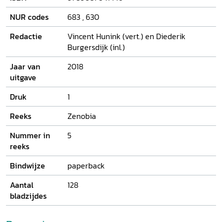
geschreven in het Latijn, dat teruggaat op een Grieks
origineel uit de Hellenistische tijd. De roman is nu in een
NUR codes
683
,
630
nieuwe en eigentijdse vertaling te lezen, ondersteund door
een inleiding die de lezer wegwijs maakt in een tijd en
Redactie
Vincent Hunink (vert.) en Diederik
achtergrond die niet de onze is, maar juist daardoor des te
Burgersdijk (inl.)
meer stof tot genot en reflectie biedt.
Jaar van
2018
uitgave
Druk
1
Reeks
Zenobia
Nummer in
5
reeks
Bindwijze
paperback
Aantal
128
bladzijdes