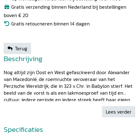
Gratis verzending binnen Nederland bij bestellingen
boven € 20
Gratis retourneren binnen 14 dagen
Terug
Beschrijving
Nog altijd zijn Oost en West gefascineerd door Alexander
van Macedonië, de roemruchte veroveraar van het
Perzische Wereldrijk, die in 323 v.Chr. in Babylon stierf. Het
beeld van de vorst is als een lakmoesproef van tijd en
cultuur: iedere periode en iedere streek heeft haar eigen
Alexander en waardeert diens erfenis op eigen wijze. Deze
Lees verder
bundel besteedt aandacht aan de historische en aan de
literaire Alexander. De historische Alexander wordt vooral
behandeld vanuit een Perzisch perspectief. Zonder de
Specificaties
fijnmazige infrastructuur en het logistieke apparaat van