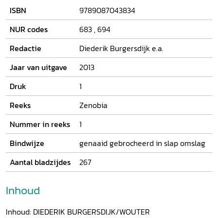
het Perzische rijk had Alexander namelijk nooit de
ISBN
9789087043834
geweldige ruimte van Voor-Azië kunnen veroveren. Ook
aan zijn tegenstander op het wereldtoneel, Darius III, wordt
NUR codes
683
,
694
aandacht besteed. De legendarische of zelfs mythische
Alexander, zoals deze in de literatuur tot uiting komt, is ook
Redactie
Diederik Burgersdijk e.a.
een 'Oriëntaalse' figuur, omweven door motieven en
thema's die wortelen in zowel de Griekse als de
Jaar van uitgave
2013
Babylonische, Egyptische en Perzische verbeelding.
Druk
1
Reeks
Zenobia
Nummer in reeks
1
Bindwijze
genaaid gebrocheerd in slap omslag
Aantal bladzijdes
267
Inhoud
Inhoud: DIEDERIK BURGERSDIJK/WOUTER