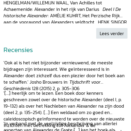
HENGELMAN/WILLEMIJN WAAL, Van Achilles tot
Achaemenide: Alexander in het rijk van Darius
Deel I De
historische Alexander
: AMÉLIE KUHRT, Het Perzische Rijk
aan de vooravond van Alexanders veldtocht HENK SINGOR,
Alexanders militaire prestaties BERT VAN DER SPEK,
Lees verder
Alexander in spijkerschrift ROLF STROOTMAN, Alexander
en het Oosterse koningschap ERIC MOORMANN, Alexander
en Darius in Pompeii. Een beschrijving van het
Recensies
'Alexandermozaïek' ROBBERT BOSSCHART, De vrouwen
van Alexander
Deel 2 De
Alexanderroman
:
WOUTER
'Ook al is het niet bijzonder vernieuwend, de meeste
HENKELMAN,
Hemelblau es dies steens maniere
. Over de
bijdragen zijn interessant. Wie geïnteresseerd is in
onsterfelijkheid en de dood en de Griekse
Alexander doet zichzelf dus een plezier door het boek aan
Alexanderroman
WOUT VAN BEKKUM, De joodse
te schaffen.' Josho Brouwers in:
Tijdschrift voor
Alexander JACCO DIELEMAN, De Egyptische
Geschiedenis
128 (2015) 2, p. 305-306
Alexanderroman
FAUSTINA DOUFIKAR-AERTS, Al-Iskander
'[...] heerlijk om te lezen. Een boek door kenners
en Dārīnūsh: Alexanders bezoek aan Darius in Arabische
geschreven zowel over de historische Alexander (deel I, p.
handschriften GABRIELLE VAN DEN BERG, Alexander in
19-132) als over het Nachleben van Alexander na zijn dood
het Perzische Boek der Koningen WILLEM AERTS, Een
(deel 2, p. 135-254). [...] Een weldaad om zo goed en
Byzantijnse
Alexanderroman
in politische verzen MARK
caleidoscopisch geïnformeerd te worden over de nieuwste
'In verband met de veelzijdige beschrijving van allerlei
NIEUWENHUIS, Een geitenbok uit het westen. Alexander en
inzichten met betrekking tot Alexander & de
aspecten van Alexander de Grote [...] kan het boek als