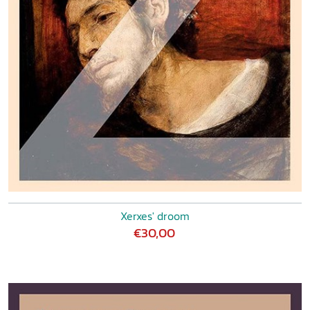
Xerxes' droom
€30,00