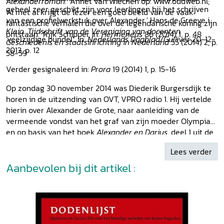
Darius in de
Alexandreis
van Walter van Châtillon
Alexanderroman.
' Annet van Wiechen op: www.oudweb.nl;
geheel zeer geschikt zijn voor leerlingen bij het sch
r
ijven
MAARTEN KLEIN, Alexander als Dionysos in Couperus’
'Al met al krijgt de lezer een goed beeld van de vaak
van een profielwerkstuk over Alexander.' Hans de Greeve in:
Iskander Chronologisch overzicht Bibliografie Auteurs
fantastische verhalen die over de legendarische koning zijn
Kleio. Tijdschrift van de Vereniging van docenten
ontstaan.' Rijk Schipper in:
Hermeneus
86 (2014) 1, p. 48
'veelzijdige bundel', in:
Nederlands Dagblad/Gulliver
20-12-
Geschiedenis en staatsinrichting in Nederland
55 (2014) 2, p.
2013, p. 12
58-59
Verder gesignaleerd in:
Prora
19 (2014) 1, p. 15-16
Op zondag 30 november 2014 was Diederik Burgersdijk te
horen in de uitzending van OVT, VPRO radio 1. Hij vertelde
hierin over Alexander de Grote, naar aanleiding van de
vermeende vondst van het graf van zijn moeder Olympias,
en op basis van het boek
Alexander en Darius
, deel 1 uit de
Zenobia-reeks.
Lees verder
Aanbevolen bij dit artikel :