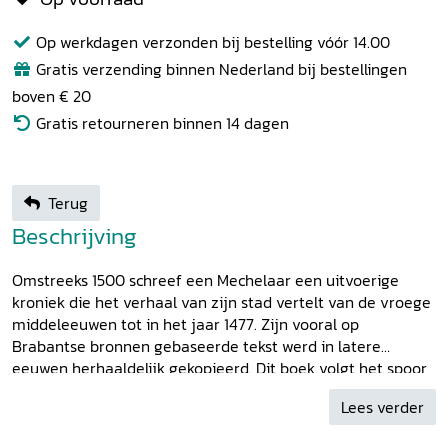
Op werkdagen verzonden bij bestelling vóór 14.00
Gratis verzending binnen Nederland bij bestellingen
boven € 20
Gratis retourneren binnen 14 dagen
Terug
Beschrijving
Omstreeks 1500 schreef een Mechelaar een uitvoerige
kroniek die het verhaal van zijn stad vertelt van de vroege
middeleeuwen tot in het jaar 1477. Zijn vooral op
Brabantse bronnen gebaseerde tekst werd in latere
eeuwen herhaaldelijk gekopieerd. Dit boek volgt het spoor
van deze handschriftelijke overlevering tot de kroniek
Lees verder
gedeeltelijk werd gedrukt midden zeventiende eeuw. Uniek
is dat het corpus enkele autografische handschriften bevat