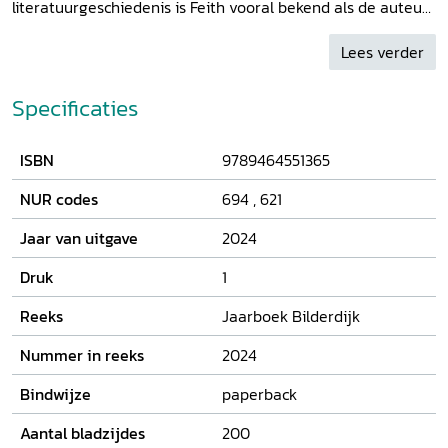
literatuurgeschiedenis is Feith vooral bekend als de auteur
van de sentimentalistische briefroman Julia (1783) en van
de liedregel ‘Uren, dagen, maanden, jaren vliegen als een
Lees verder
schaduw heen’. Het waren hun uiteenlopende politieke
voorkeuren – Feith was een overtuigd patriot, terwijl
Specificaties
Bilderdijk vurig Oranjeklant was – die uiteindelijk een
breuk veroorzaakten. Dit jaar is het tweehonderd jaar
ISBN
9789464551365
geleden dat Feith overleed. Dat was de aanleiding om het
Jaarboek Bilderdijk 2024
aan Rhijnvis Feith te wijden.
NUR codes
694
,
621
Jaar van uitgave
2024
Druk
1
Reeks
Jaarboek Bilderdijk
Nummer in reeks
2024
Bindwijze
paperback
Aantal bladzijdes
200