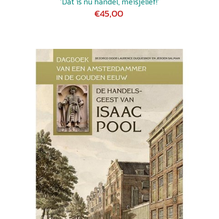
‘Dát is nu handel, meisjelief!’
€45,00