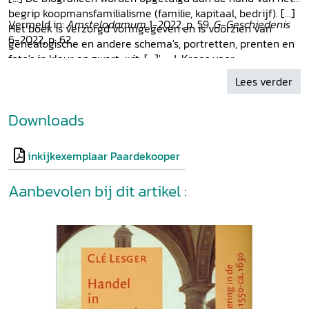
begrip koopmansfamilialisme (familie, kapitaal, bedrijf). [...]
Vermeld in:
Amstelodamum
1-2022, p. 59,
G-Geschiedenis
Het boek is verzorgd vormgegeven en is voorzien van
6-2022, p. 62
genealogische en andere schema's, portretten, prenten en
foto's in kleur en zwart-wit. [...]' - J. Kroes voor
NBD|Biblion,
1 juni 2022
Lees verder
Downloads
inkijkexemplaar Paardekooper
Aanbevolen bij dit artikel :