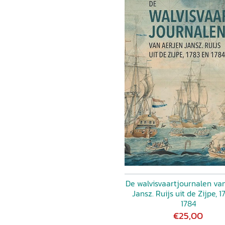
De walvisvaartjournalen va
Jansz. Ruijs uit de Zijpe, 
1784
€25,00