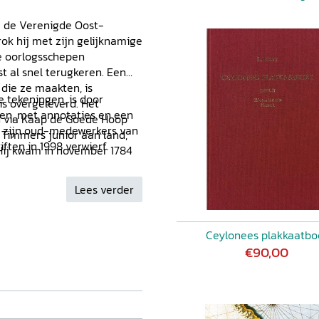
ij de Verenigde Oost-
k hij met zijn gelijknamige
se oorlogsschepen
t al snel terugkeren. Een
 die ze maakten, is
e tekeningen, is door
is overgeleverd. Het
en, met annotaties en een
d via Kaap de Goede Hoop
ij zijn oud-medewerkers van
g Timmers junior aan land,
ften in 1998 verwierf.
 Hij kwam in november 1784
Lees verder
Ceylonees plakkaatbo
€90,00