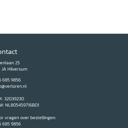
ontact
renlaan 25
1 JA Hilversum
5 685 9856
o@verloren.nl
K: 32039230
W: NL805459716B01
r vragen over bestellingen:
5 685 9856