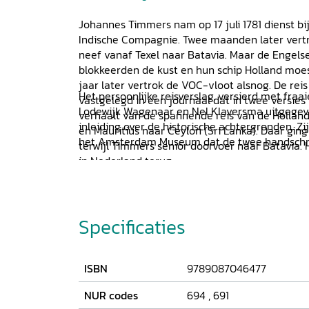
Johannes Timmers nam op 17 juli 1781 dienst b
Indische Compagnie. Twee maanden later vertro
neef vanaf Texel naar Batavia. Maar de Engel
blokkeerden de kust en hun schip Holland moes
jaar later vertrok de VOC-vloot alsnog. De reis
Het persoonlijke reisverslag, versierd met fraai
vastgelegd in een journaal dat in twee versies 
Lodewijk Wagenaar en Nel Klaversma uitgegev
verhaalt van de spannende reis van de Hollan
inleiding over de historische achtergronden. Z
en Mauritius naar Ceylon (Sri Lanka). Daar gin
het Amsterdam Museum dat de twee handschri
terwijl Timmers senior doorvoer naar Batavia.
in Nederland terug.
Specificaties
ISBN
9789087046477
NUR codes
694
,
691