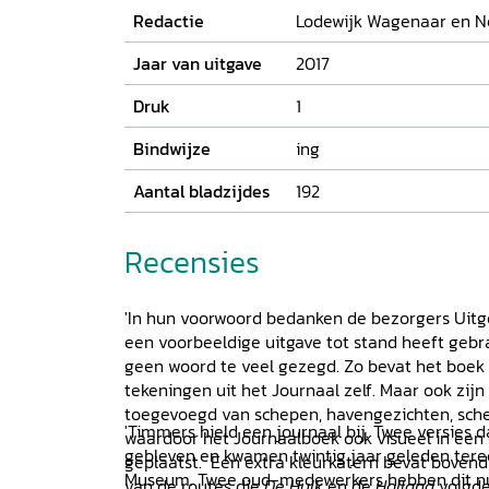
Redactie
Lodewijk Wagenaar en Nel
Jaar van uitgave
2017
Druk
1
Bindwijze
ing
Aantal bladzijdes
192
Recensies
'In hun voorwoord bedanken de bezorgers Uitg
een voorbeeldige uitgave tot stand heeft gebra
geen woord te veel gezegd. Zo bevat het boek 
tekeningen uit het Journaal zelf. Maar ook zij
toegevoegd van schepen, havengezichten, sch
'Timmers hield een journaal bij. Twee versies 
waardoor het Journaalboek ook visueel in een
gebleven en kwamen twintig jaar geleden ter
geplaatst. Een extra kleurkatern bevat bovend
Museum. Twee oud-medewerkers hebben dit n
van de routes die
De
Hulk
en de
Holland
volgden