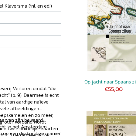
 Klaversma (inl. en ed.)
Op jacht naar Spaans zi
everij Verloren omdat "die
€55,00
cht" (p. 9). Daarmee is echt
tal van aardige naïeve
n vele afbeeldingen
eepskamelen en zo meer,
daarvan zijn bewaard
 groter verband wordt
echt in het Amsterdam
ien twee duidelijke kaarten
u op een deskundige manier
. [...] De uitgave is ook