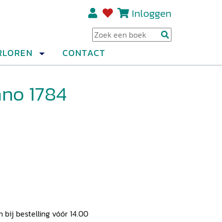
Inloggen
Regi
RLOREN
CONTACT
nno 1784
ij bestelling vóór 14.00