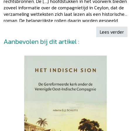
rechtsbronnen. De [...] hoofdstukken in het voorwerk bieden
zoveel informatie over de compagnietijd in Ceylon, dat de
verzameling wetteksten zich laat lezen als een historische
roman. De belangrijkste rollen daarin worden gespeeld
door de compagniebestuurders, de ingezetenen van de
Lees verder
steden en door de plattelandsbevolking. Het is een roman
waarin juridische stukken uit de compagnietijd het leven in
Aanbevolen bij dit artikel :
de kustprovincies van Ceylon beschrijven.' L.J. Wagenaar
in
BMGN
110/1 (1995)