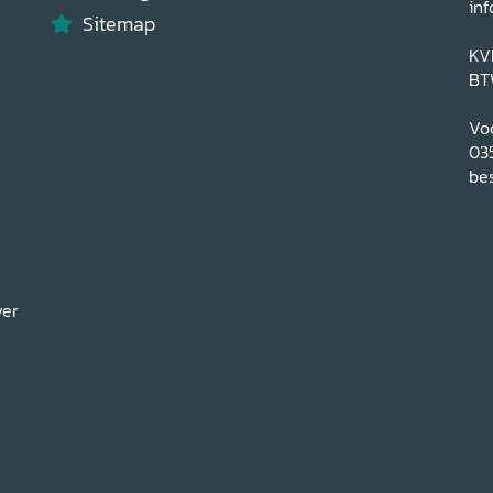
inf
Sitemap
KV
BT
Voo
03
bes
ver