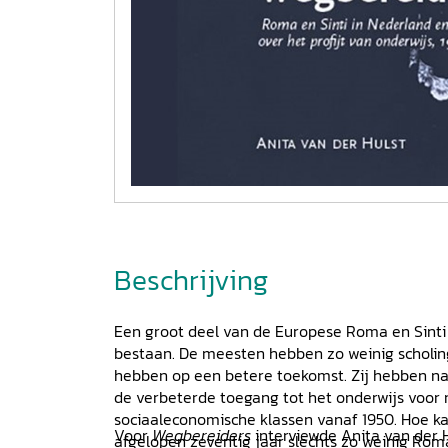
Beschrijving
Een groot deel van de Europese Roma en Sinti 
bestaan. De meesten hebben zo weinig scholing
hebben op een betere toekomst. Zij hebben na
de verbeterde toegang tot het onderwijs voor 
sociaaleconomische klassen vanaf 1950. Hoe ka
Voor
Wegbereiders
interviewde Anita van der 
afgelopen zeventig jaar slechts zo weinig Roma