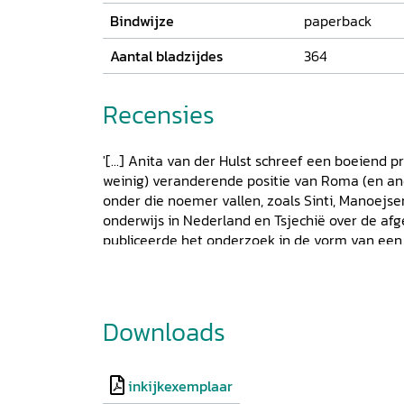
Bindwijze
paperback
Aantal bladzijdes
364
Recensies
'[...] Anita van der Hulst schreef een boeiend p
weinig) veranderende positie van Roma (en a
onder die noemer vallen, zoals Sinti, Manoejsen
onderwijs in Nederland en Tsjechië over de afg
publiceerde het onderzoek in de vorm van een l
het eerste gezicht een vrij afgebakend thema 
niet meer dan twee landen in het vizier neemt,
gekozen om dit onderwerp in de volle breedte t
Fascinerend is het ook te lezen wat het alle
Downloads
te zijn, welke verschillende - vaak door instit
er kunnen voortvloeien uit het behoren tot die 
van dit boek is dus dat het een veelheid aan er
inkijkexemplaar
beleidscontexten zichtbaar maakt. [...]' - Pete