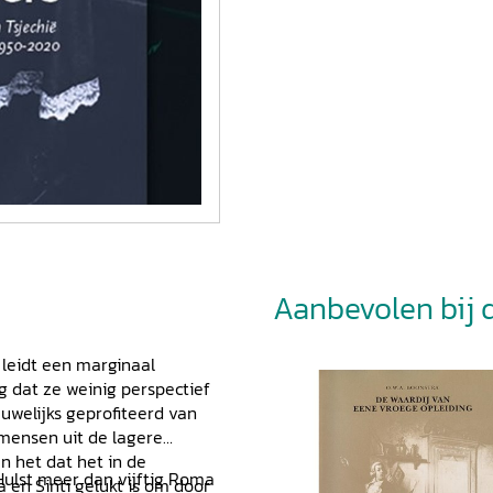
Aanbevolen bij di
leidt een marginaal
 dat ze weinig perspectief
uwelijks geprofiteerd van
mensen uit de lagere
n het dat het in de
Hulst meer dan vijftig Roma
 en Sinti gelukt is om door