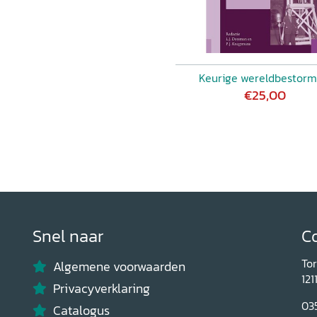
Keurige wereldbestorm
€25,00
Snel naar
C
To
Algemene voorwaarden
121
Privacyverklaring
03
Catalogus