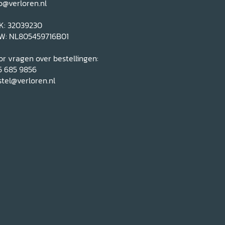
o@verloren.nl
K: 32039230
W: NL805459716B01
r vragen over bestellingen:
5 685 9856
tel@verloren.nl