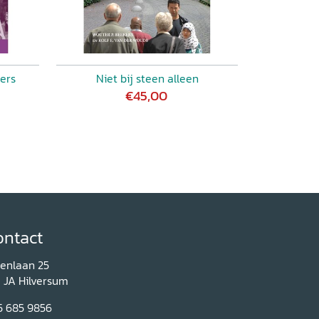
ers
Niet bij steen alleen
€45,00
ontact
renlaan 25
1 JA Hilversum
5 685 9856