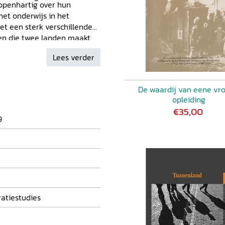
n openhartig over hun
het onderwijs in het
et een sterk verschillende
sen die twee landen maakt
eten overwinnen om kans te
Lees verder
De waardij van eene vr
opleiding
€35,00
9
ratiestudies