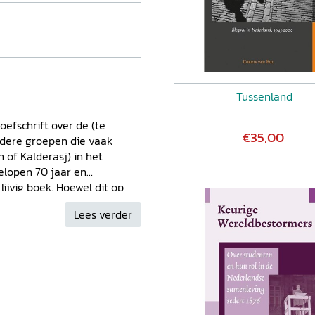
Tussenland
roefschrift over de (te
€35,00
ndere groepen die vaak
 of Kalderasj) in het
elopen 70 jaar en
ijvig boek. Hoewel dit op
is, en het onderzoek ook
Lees verder
 heeft Van der Hulst ervoor
e behandelen. [...]
maal kan betekenen om Roma
uties bepaalde - levenslopen
groep. [...] De verdienste
varingen in verschillende
r Vermeesch in
BMGN - Low