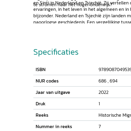
en Sinti in Nederland en Tsjechië. Zij vertelle
te stromen naar het hoger onderwijs?
ervaringen, in het leven in het algemeen en in 
bijzonder. Nederland en Tsjechië zijn landen m
naoorlogse geschiedenis. Een vergelijking tus
inzichtelijk welke drempels Roma en Sinti mo
maken op stijging op de sociale ladder.
Specificaties
ISBN
978908704953
NUR codes
686
,
694
Jaar van uitgave
2022
Druk
1
Reeks
Historische Mig
Nummer in reeks
7