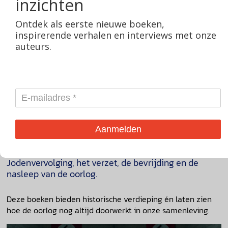
Leestips voor fans van 'Het
inzichten
verhaal van Nederland - De
Ontdek als eerste nieuwe boeken,
Tweede Wereldoorlog'
inspirerende verhalen en interviews met onze
auteurs.
21-05-2026
Redactie
Tweede Wereldoorlog
Bent u na het kijken van de televisieserie 'Het verhaal
van Nederland - De Tweede Wereldoorlog'
nieuwsgierig naar meer? In dit artikel vindt u leestips
Aanmelden
bij de zeven centrale thema’s uit de serie: van de
opkomst van het fascisme en de Duitse inval tot de
Jodenvervolging, het verzet, de bevrijding en de
nasleep van de oorlog.
Deze boeken bieden historische verdieping én laten zien
hoe de oorlog nog altijd doorwerkt in onze samenleving.