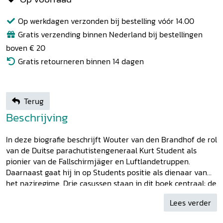
Op werkdagen verzonden bij bestelling vóór 14.00
Gratis verzending binnen Nederland bij bestellingen
boven € 20
Gratis retourneren binnen 14 dagen
Terug
Beschrijving
In deze biografie beschrijft Wouter van den Brandhof de rol
van de Duitse parachutistengeneraal Kurt Student als
pionier van de Fallschirmjäger en Luftlandetruppen.
Daarnaast gaat hij in op Students positie als dienaar van
het naziregime. Drie casussen staan in dit boek centraal: de
gevechten te Rotterdam gedurende de meidagen van 1940,
Lees verder
met het verwoestende bombardement, de luchtlandingen
op Kreta in 1941 en operatie Market Garden in september