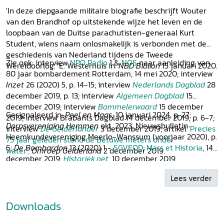
'In deze diepgaande militaire biografie beschrijft Wouter
van den Brandhof op uitstekende wijze het leven en de
loopbaan van de Duitse parachutisten-generaal Kurt
Student, wiens naam onlosmakelijk is verbonden met de
geschiedenis van Nederland tijdens de Tweede
Zie ook: interview
NPO Radio
1 &
NOS
naar aanleiding van
Wereldoorlog.' E. Westerhuis in:
NBD Biblion
15 januari 2020.
80 jaar bombardement Rotterdam, 14 mei 2020; interview
Inzet
26 (2020) 5, p. 14-15; interview
Nederlands Dagblad
28
december 2019, p. 13; interview
Algemeen Dagblad
15
december 2019; interview
Bommelerwaard
15 december
Gesignaleerd in:
Peel en Maas,
10 januari 2024, p. 27;
2019; interview Brabants Dagblad 14 december 2019, p. 6-7;
Dorpsvereniging Hemmen
okt. 2023, Nieuwsbulletin
interview
De Gelderlander
3 december 2019; artikel
'Precies
Heemkundevereniging Meerlo-Wanssum (voorjaar 2020), p.
75 jaar geleden stond de Betuwe meters onder
6;
De Bombardon
13 (2020) 1 -
SGVEOD
;
Mars et Historia
, 14
water',
Omroep Gelderland
2 december 2019.
december 2019;
Historiek.net
, 10 december 2019.
Lees verder
Downloads