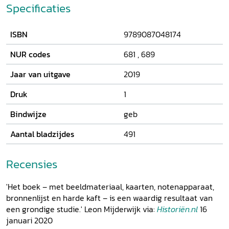
1944. Om de persoonlijkheid van Kurt Student en zijn
Specificaties
optreden als vernieuwer beter te kunnen duiden, worden
er meerdere militaire operaties geanalyseerd, onder
ISBN
9789087048174
andere die aan het front in Nederland gedurende de
periode 1944-1945. Tot slot besteedt Van den Brandhof
NUR codes
681
,
689
aandacht aan zijn berechting in de naoorlogse jaren. Deze
goed leesbare biografie, die mede is gebaseerd op
Jaar van uitgave
2019
persoonlijke archieven van Kurt Student en zijn
rechterhand Heinrich Trettner, is een waardevolle
Druk
1
aanvulling op de bestaande literatuur over de Tweede
Bindwijze
geb
Wereldoorlog.
Aantal bladzijdes
491
Recensies
'Het boek – met beeldmateriaal, kaarten, notenapparaat,
bronnenlijst en harde kaft – is een waardig resultaat van
een grondige studie.' Leon Mijderwijk via:
Historiën.nl
16
januari 2020